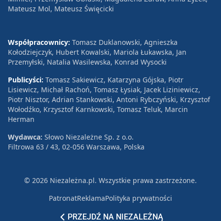
Mateusz Mol, Mateusz Święcicki
Współpracownicy:
Tomasz Duklanowski, Agnieszka
Kołodziejczyk, Hubert Kowalski, Mariola Łukawska, Jan
Przemyłski, Natalia Wasilewska, Konrad Wysocki
Publicyści:
Tomasz Sakiewicz, Katarzyna Gójska, Piotr
Lisiewicz, Michał Rachoń, Tomasz Łysiak, Jacek Liziniewicz,
Piotr Nisztor, Adrian Stankowski, Antoni Rybczyński, Krzysztof
Wołodźko, Krzysztof Karnkowski, Tomasz Teluk, Marcin
Herman
Wydawca:
Słowo Niezależne Sp. z o.o.
Filtrowa 63 / 43, 02-056 Warszawa, Polska
© 2026 Niezależna.pl. Wszystkie prawa zastrzeżone.
Patronat
Reklama
Polityka prywatności
PRZEJDŹ NA NIEZALEŻNĄ