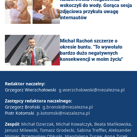
wskoczyli do wody. Gorąca sesja
zdjęciowa przykuła uwagę
internautów
Michał Rachoń szczerze o
okresie buntu. "To wywołało
bardzo dużo negatywnych
konsekwencji w moim życiu"
Redaktor naczelny:
Grzegorz Wierzchołowski
g.wierzcholowski@niezalezna.pl
Zastępcy redaktora naczelnego:
Grzegorz Broński
g.bronski@niezalezna.pl
Piotr Kotomski
p.kotomski@niezalezna.pl
Zespół:
Michał Dzierżak, Michał Kowalczyk, Beata Mańkowska,
Janusz Milewski, Tomasz Grodecki, Sabina Treffler, Aleksander
Mimier, Przemysław Obłuski, Magdalena Żuraw, Anna Zyzek,