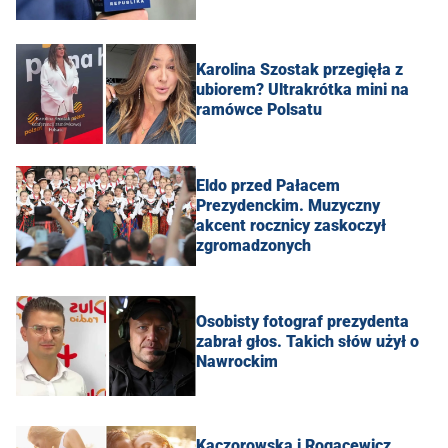
Karolina Szostak przegięła z
ubiorem? Ultrakrótka mini na
ramówce Polsatu
Eldo przed Pałacem
Prezydenckim. Muzyczny
akcent rocznicy zaskoczył
zgromadzonych
Osobisty fotograf prezydenta
zabrał głos. Takich słów użył o
Nawrockim
Kaczorowska i Rogacewicz