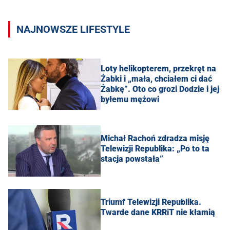
NAJNOWSZE LIFESTYLE
Loty helikopterem, przekręt na
Żabki i „mała, chciałem ci dać
Żabkę”. Oto co grozi Dodzie i jej
byłemu mężowi
Michał Rachoń zdradza misję
Telewizji Republika: „Po to ta
stacja powstała”
Triumf Telewizji Republika.
Twarde dane KRRiT nie kłamią