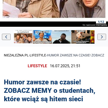
1/12
fot. twórczość internautów
NIEZALEŻNA.PL
›
LIFESTYLE
›
HUMOR ZAWSZE NA CZASIE! ZOBACZ ME
LIFESTYLE
16.07.2025, 21:51
Humor zawsze na czasie!
ZOBACZ MEMY o studentach,
które wciąż są hitem sieci