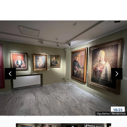
18/23
Olga Alehno \ Niezalezna.pl
Wystawa pt. „Antoni Michalak. Wiele opowieści”