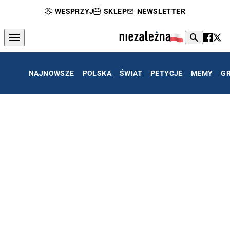
WESPRZYJ
SKLEP
NEWSLETTER
NAJNOWSZE
POLSKA
ŚWIAT
PETYCJE
MEMY
G