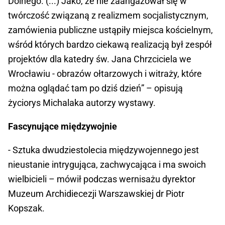
Dolnego. (...) Jako, że nie zaangażował się w
twórczość związaną z realizmem socjalistycznym,
zamówienia publiczne ustąpiły miejsca kościelnym,
wśród których bardzo ciekawą realizacją był zespół
projektów dla katedry św. Jana Chrzciciela we
Wrocławiu - obrazów ołtarzowych i witraży, które
można oglądać tam po dziś dzień” – opisują
życiorys Michalaka autorzy wystawy.
Fascynujące międzywojnie
- Sztuka dwudziestolecia międzywojennego jest
nieustanie intrygująca, zachwycająca i ma swoich
wielbicieli – mówił podczas wernisażu dyrektor
Muzeum Archidiecezji Warszawskiej dr Piotr
Kopszak.