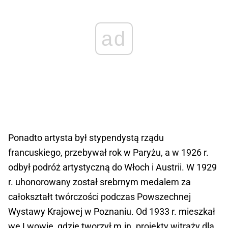
ad
Ponadto artysta był stypendystą rządu
francuskiego, przebywał rok w Paryżu, a w 1926 r.
odbył podróż artystyczną do Włoch i Austrii. W 1929
r. uhonorowany został srebrnym medalem za
całokształt twórczości podczas Powszechnej
Wystawy Krajowej w Poznaniu. Od 1933 r. mieszkał
we Lwowie, gdzie tworzył m.in. projekty witraży dla