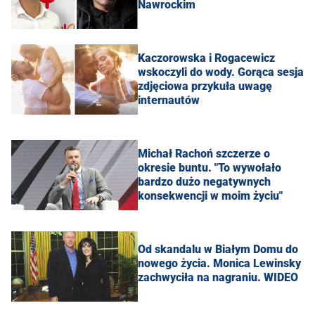
Nawrockim
Kaczorowska i Rogacewicz
wskoczyli do wody. Gorąca sesja
zdjęciowa przykuła uwagę
internautów
Michał Rachoń szczerze o
okresie buntu. "To wywołało
bardzo dużo negatywnych
konsekwencji w moim życiu"
Od skandalu w Białym Domu do
nowego życia. Monica Lewinsky
zachwyciła na nagraniu. WIDEO