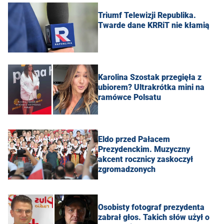
Triumf Telewizji Republika.
Twarde dane KRRiT nie kłamią
Karolina Szostak przegięła z
ubiorem? Ultrakrótka mini na
ramówce Polsatu
Eldo przed Pałacem
Prezydenckim. Muzyczny
akcent rocznicy zaskoczył
zgromadzonych
Osobisty fotograf prezydenta
zabrał głos. Takich słów użył o