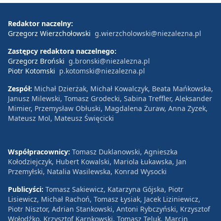
Redaktor naczelny:
Grzegorz Wierzchołowski
g.wierzcholowski@niezalezna.pl
Zastępcy redaktora naczelnego:
Grzegorz Broński
g.bronski@niezalezna.pl
Piotr Kotomski
p.kotomski@niezalezna.pl
Zespół:
Michał Dzierżak, Michał Kowalczyk, Beata Mańkowska,
Janusz Milewski, Tomasz Grodecki, Sabina Treffler, Aleksander
Mimier, Przemysław Obłuski, Magdalena Żuraw, Anna Zyzek,
Mateusz Mol, Mateusz Święcicki
Współpracownicy:
Tomasz Duklanowski, Agnieszka
Kołodziejczyk, Hubert Kowalski, Mariola Łukawska, Jan
Przemyłski, Natalia Wasilewska, Konrad Wysocki
Publicyści:
Tomasz Sakiewicz, Katarzyna Gójska, Piotr
Lisiewicz, Michał Rachoń, Tomasz Łysiak, Jacek Liziniewicz,
Piotr Nisztor, Adrian Stankowski, Antoni Rybczyński, Krzysztof
Wołodźko, Krzysztof Karnkowski, Tomasz Teluk, Marcin