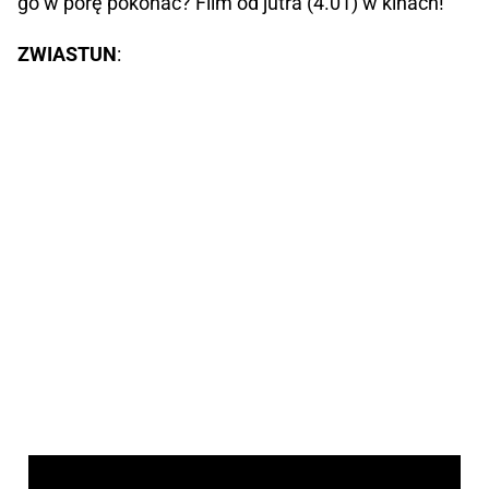
go w porę pokonać? Film od jutra (4.01) w kinach!
ZWIASTUN
: