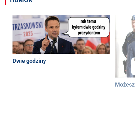
Dwie godziny
Możesz u