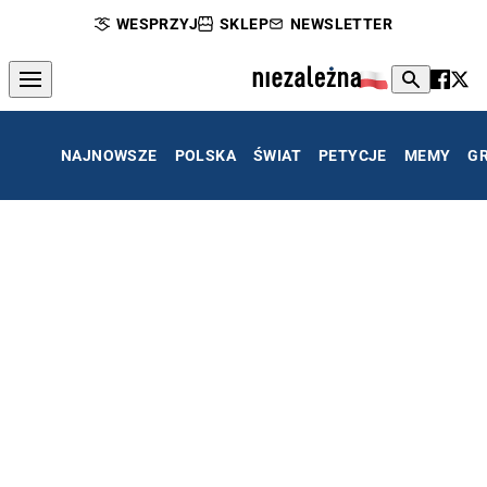
WESPRZYJ
SKLEP
NEWSLETTER
NAJNOWSZE
POLSKA
ŚWIAT
PETYCJE
MEMY
G