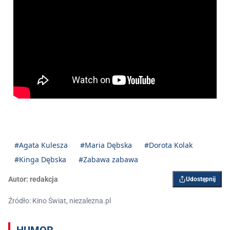
#Agata Kulesza
#Maria Dębska
#Dorota Kolak
#Kinga Dębska
#Zabawa zabawa
Autor:
redakcja
Udostępnij
Źródło: Kino Świat, niezalezna.pl
HUMOR