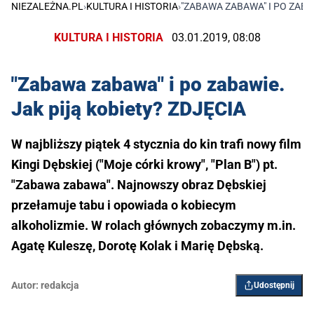
NIEZALEŻNA.PL
›
KULTURA I HISTORIA
›
"ZABAWA ZABAWA" I PO ZABA
KULTURA I HISTORIA
03.01.2019, 08:08
"Zabawa zabawa" i po zabawie.
Jak piją kobiety? ZDJĘCIA
W najbliższy piątek 4 stycznia do kin trafi nowy film
Kingi Dębskiej ("Moje córki krowy", "Plan B") pt.
"Zabawa zabawa". Najnowszy obraz Dębskiej
przełamuje tabu i opowiada o kobiecym
alkoholizmie. W rolach głównych zobaczymy m.in.
Agatę Kuleszę, Dorotę Kolak i Marię Dębską.
Autor:
redakcja
Udostępnij