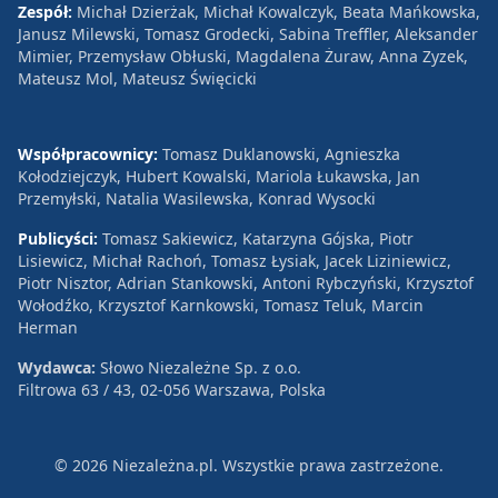
Zespół:
Michał Dzierżak, Michał Kowalczyk, Beata Mańkowska,
Janusz Milewski, Tomasz Grodecki, Sabina Treffler, Aleksander
Mimier, Przemysław Obłuski, Magdalena Żuraw, Anna Zyzek,
Mateusz Mol, Mateusz Święcicki
Współpracownicy:
Tomasz Duklanowski, Agnieszka
Kołodziejczyk, Hubert Kowalski, Mariola Łukawska, Jan
Przemyłski, Natalia Wasilewska, Konrad Wysocki
Publicyści:
Tomasz Sakiewicz, Katarzyna Gójska, Piotr
Lisiewicz, Michał Rachoń, Tomasz Łysiak, Jacek Liziniewicz,
Piotr Nisztor, Adrian Stankowski, Antoni Rybczyński, Krzysztof
Wołodźko, Krzysztof Karnkowski, Tomasz Teluk, Marcin
Herman
Wydawca:
Słowo Niezależne Sp. z o.o.
Filtrowa 63 / 43, 02-056 Warszawa, Polska
© 2026 Niezależna.pl. Wszystkie prawa zastrzeżone.