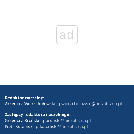
ad
Redaktor naczelny:
Grzegorz Wierzchołowski
g.wierzcholowski@niezalezna.pl
Zastępcy redaktora naczelnego:
Grzegorz Broński
g.bronski@niezalezna.pl
Piotr Kotomski
p.kotomski@niezalezna.pl