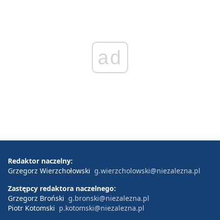
ad
Redaktor naczelny:
Grzegorz Wierzchołowski
g.wierzcholowski@niezalezna.pl
Zastępcy redaktora naczelnego:
Grzegorz Broński
g.bronski@niezalezna.pl
Piotr Kotomski
p.kotomski@niezalezna.pl