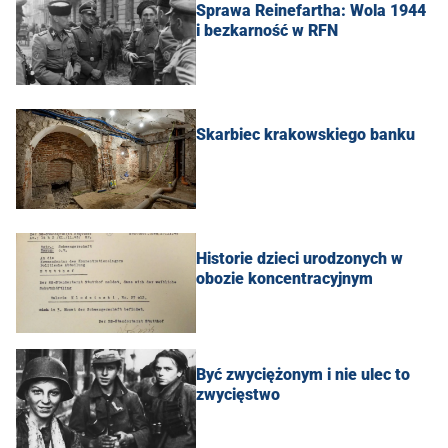
Sprawa Reinefartha: Wola 1944
i bezkarność w RFN
Skarbiec krakowskiego banku
Historie dzieci urodzonych w
obozie koncentracyjnym
Być zwyciężonym i nie ulec to
zwycięstwo