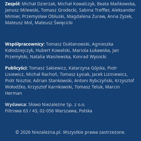
Zespół:
Michał Dzierżak, Michał Kowalczyk, Beata Mańkowska,
Janusz Milewski, Tomasz Grodecki, Sabina Treffler, Aleksander
Mimier, Przemysław Obłuski, Magdalena Żuraw, Anna Zyzek,
Mateusz Mol, Mateusz Święcicki
Współpracownicy:
Tomasz Duklanowski, Agnieszka
Kołodziejczyk, Hubert Kowalski, Mariola Łukawska, Jan
Przemyłski, Natalia Wasilewska, Konrad Wysocki
Publicyści:
Tomasz Sakiewicz, Katarzyna Gójska, Piotr
Lisiewicz, Michał Rachoń, Tomasz Łysiak, Jacek Liziniewicz,
Piotr Nisztor, Adrian Stankowski, Antoni Rybczyński, Krzysztof
Wołodźko, Krzysztof Karnkowski, Tomasz Teluk, Marcin
Herman
Wydawca:
Słowo Niezależne Sp. z o.o.
Filtrowa 63 / 43, 02-056 Warszawa, Polska
© 2026 Niezależna.pl. Wszystkie prawa zastrzeżone.