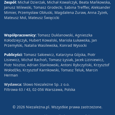
Zespół:
Michał Dzierżak, Michał Kowalczyk, Beata Mańkowska,
Janusz Milewski, Tomasz Grodecki, Sabina Treffler, Aleksander
Mimier, Przemysław Obłuski, Magdalena Żuraw, Anna Zyzek,
Mateusz Mol, Mateusz Święcicki
Współpracownicy:
Tomasz Duklanowski, Agnieszka
Kołodziejczyk, Hubert Kowalski, Mariola Łukawska, Jan
Przemyłski, Natalia Wasilewska, Konrad Wysocki
Publicyści:
Tomasz Sakiewicz, Katarzyna Gójska, Piotr
Lisiewicz, Michał Rachoń, Tomasz Łysiak, Jacek Liziniewicz,
Piotr Nisztor, Adrian Stankowski, Antoni Rybczyński, Krzysztof
Wołodźko, Krzysztof Karnkowski, Tomasz Teluk, Marcin
Herman
Wydawca:
Słowo Niezależne Sp. z o.o.
Filtrowa 63 / 43, 02-056 Warszawa, Polska
© 2026 Niezależna.pl. Wszystkie prawa zastrzeżone.