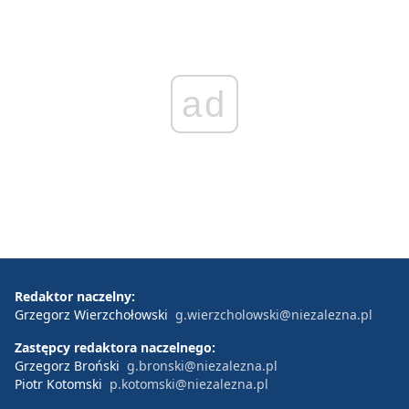
ad
Redaktor naczelny:
Grzegorz Wierzchołowski
g.wierzcholowski@niezalezna.pl
Zastępcy redaktora naczelnego:
Grzegorz Broński
g.bronski@niezalezna.pl
Piotr Kotomski
p.kotomski@niezalezna.pl