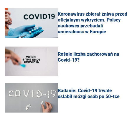
Koronawirus zbierał żniwa przed
oficjalnym wykryciem. Polscy
naukowcy przebadali
umieralność w Europie
Rośnie liczba zachorowań na
Covid-19?
Badanie: Covid-19 trwale
osłabił mózgi osób po 50-tce