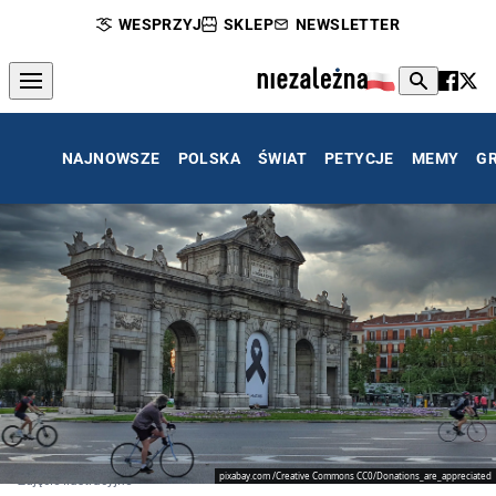
WESPRZYJ
SKLEP
NEWSLETTER
NAJNOWSZE
POLSKA
ŚWIAT
PETYCJE
MEMY
G
pixabay.com /Creative Commons CC0/Donations_are_appreciated
Zdjęcie ilustracyjne