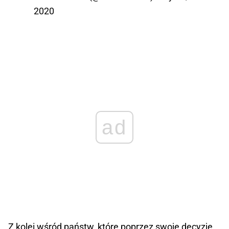
2020
ad
Z kolei wśród państw, które poprzez swoje decyzje