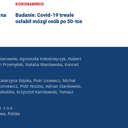
KORONAWIRUS
 na
Badanie: Covid-19 trwale
osłabił mózgi osób po 50-tce
lanowski, Agnieszka Kołodziejczyk, Hubert
n Przemyłski, Natalia Wasilewska, Konrad
atarzyna Gójska, Piotr Lisiewicz, Michał
ziniewicz, Piotr Nisztor, Adrian Stankowski,
Wołodźko, Krzysztof Karnkowski, Tomasz
. z o.o.
awa, Polska