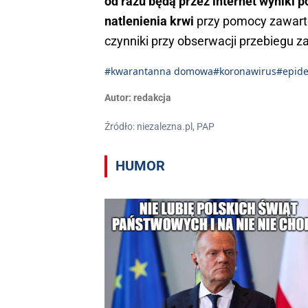
od razu będą przez internet wyniki 
natlenienia krwi
przy pomocy zawarte
czynniki przy obserwacji przebiegu 
#kwarantanna domowa
#koronawirus
#epid
Autor:
redakcja
Źródło: niezalezna.pl, PAP
HUMOR