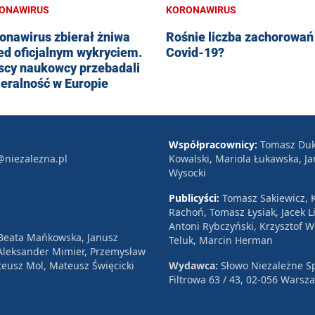
ONAWIRUS
KORONAWIRUS
onawirus zbierał żniwa
Rośnie liczba zachorowań
ed oficjalnym wykryciem.
Covid-19?
scy naukowcy przebadali
eralność w Europie
Współpracownicy:
Tomasz Duk
@niezalezna.pl
Kowalski, Mariola Łukawska, Ja
Wysocki
Publicyści:
Tomasz Sakiewicz, K
Rachoń, Tomasz Łysiak, Jacek Li
Antoni Rybczyński, Krzysztof 
 Beata Mańkowska, Janusz
Teluk, Marcin Herman
, Aleksander Mimier, Przemysław
eusz Mol, Mateusz Święcicki
Wydawca:
Słowo Niezależne Sp
Filtrowa 63 / 43, 02-056 Warsz