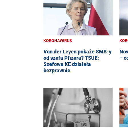
KORONAWIRUS
KOR
Von der Leyen pokaże SMS-y
Now
od szefa Pfizera? TSUE:
– c
Szefowa KE działała
bezprawnie