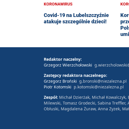
KORONAWIRUS
KOR
Covid-19 na Lubelszczyźnie
Kor
atakuje szczególnie dzieci!
prz
Pol
umi
Redaktor naczelny:
Grzegorz Wierzchołowski
g.wierzcholowski
Zastępcy redaktora naczelnego:
Grzegorz Broński
g.bronski@niezalezna.pl
Piotr Kotomski
p.kotomski@niezalezna.pl
Zespół:
Michał Dzierżak, Michał Kowalczyk,
Milewski, Tomasz Grodecki, Sabina Treffler
Obłuski, Magdalena Żuraw, Anna Zyzek, Mat