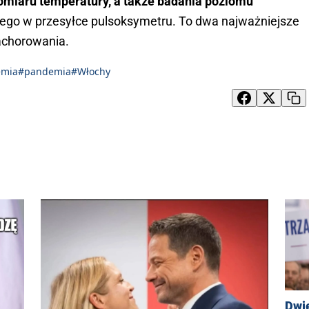
pomiaru temperatury, a także badania poziomu
go w przesyłce pulsoksymetru. To dwa najważniejsze
zachorowania.
emia
#pandemia
#Włochy
Dwi