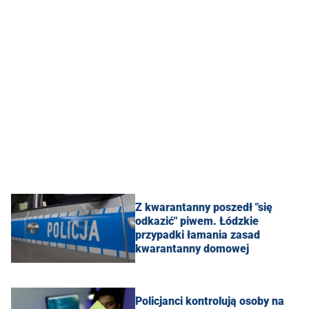
Z kwarantanny poszedł "się
odkazić" piwem. Łódzkie
przypadki łamania zasad
kwarantanny domowej
Policjanci kontrolują osoby na