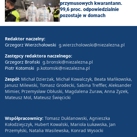
przymusowych kwarantann.
99,6 proc. odpowiedzialnie
pozostaje w domach
Redaktor naczelny:
Grzegorz Wierzchołowski
g.wierzcholowski@niezalezna.pl
Zastępcy redaktora naczelnego:
Grzegorz Broński
g.bronski@niezalezna.pl
Piotr Kotomski
p.kotomski@niezalezna.pl
Zespół:
Michał Dzierżak, Michał Kowalczyk, Beata Mańkowska,
Janusz Milewski, Tomasz Grodecki, Sabina Treffler, Aleksander
Mimier, Przemysław Obłuski, Magdalena Żuraw, Anna Zyzek,
Mateusz Mol, Mateusz Święcicki
Współpracownicy:
Tomasz Duklanowski, Agnieszka
Kołodziejczyk, Hubert Kowalski, Mariola Łukawska, Jan
Przemyłski, Natalia Wasilewska, Konrad Wysocki