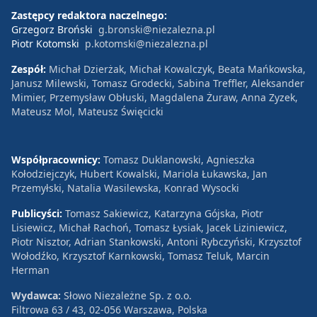
Zastępcy redaktora naczelnego:
Grzegorz Broński
g.bronski@niezalezna.pl
Piotr Kotomski
p.kotomski@niezalezna.pl
Zespół:
Michał Dzierżak, Michał Kowalczyk, Beata Mańkowska,
Janusz Milewski, Tomasz Grodecki, Sabina Treffler, Aleksander
Mimier, Przemysław Obłuski, Magdalena Żuraw, Anna Zyzek,
Mateusz Mol, Mateusz Święcicki
Współpracownicy:
Tomasz Duklanowski, Agnieszka
Kołodziejczyk, Hubert Kowalski, Mariola Łukawska, Jan
Przemyłski, Natalia Wasilewska, Konrad Wysocki
Publicyści:
Tomasz Sakiewicz, Katarzyna Gójska, Piotr
Lisiewicz, Michał Rachoń, Tomasz Łysiak, Jacek Liziniewicz,
Piotr Nisztor, Adrian Stankowski, Antoni Rybczyński, Krzysztof
Wołodźko, Krzysztof Karnkowski, Tomasz Teluk, Marcin
Herman
Wydawca:
Słowo Niezależne Sp. z o.o.
Filtrowa 63 / 43, 02-056 Warszawa, Polska