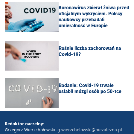
Koronawirus zbierał żniwa przed
oficjalnym wykryciem. Polscy
naukowcy przebadali
umieralność w Europie
Rośnie liczba zachorowań na
Covid-19?
Badanie: Covid-19 trwale
osłabił mózgi osób po 50-tce
Redaktor naczelny:
Grzegorz Wierzchołowski
g.wierzcholowski@niezalezna.pl