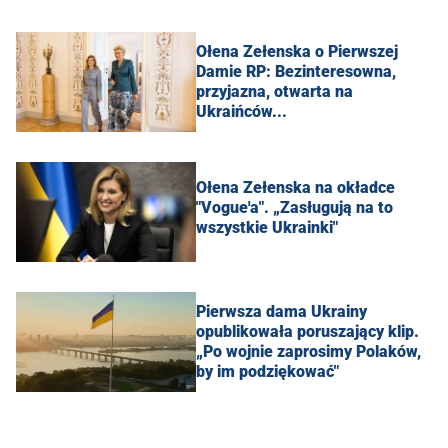
Ołena Zełenska o Pierwszej
Damie RP: Bezinteresowna,
przyjazna, otwarta na
Ukraińców...
Ołena Zełenska na okładce
"Vogue'a". „Zasługują na to
wszystkie Ukrainki"
Pierwsza dama Ukrainy
opublikowała poruszający klip.
„Po wojnie zaprosimy Polaków,
by im podziękować"