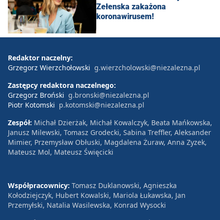
Zełenska zakażona
koronawirusem!
Redaktor naczelny:
Grzegorz Wierzchołowski
g.wierzcholowski@niezalezna.pl
Zastępcy redaktora naczelnego:
Grzegorz Broński
g.bronski@niezalezna.pl
Piotr Kotomski
p.kotomski@niezalezna.pl
Zespół:
Michał Dzierżak, Michał Kowalczyk, Beata Mańkowska,
Janusz Milewski, Tomasz Grodecki, Sabina Treffler, Aleksander
Mimier, Przemysław Obłuski, Magdalena Żuraw, Anna Zyzek,
Mateusz Mol, Mateusz Święcicki
Współpracownicy:
Tomasz Duklanowski, Agnieszka
Kołodziejczyk, Hubert Kowalski, Mariola Łukawska, Jan
Przemyłski, Natalia Wasilewska, Konrad Wysocki