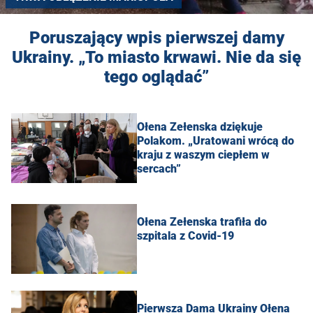
Poruszający wpis pierwszej damy
Ukrainy. „To miasto krwawi. Nie da się
tego oglądać”
Ołena Zełenska dziękuje
Polakom. „Uratowani wrócą do
kraju z waszym ciepłem w
sercach”
Ołena Zełenska trafiła do
szpitala z Covid-19
Pierwsza Dama Ukrainy Ołena