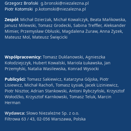
Grzegorz Broński
g.bronski@niezalezna.pl
Piotr Kotomski
p.kotomski@niezalezna.pl
Zespół:
Michał Dzierżak, Michał Kowalczyk, Beata Mańkowska,
Janusz Milewski, Tomasz Grodecki, Sabina Treffler, Aleksander
Mimier, Przemysław Obłuski, Magdalena Żuraw, Anna Zyzek,
Mateusz Mol, Mateusz Święcicki
Współpracownicy:
Tomasz Duklanowski, Agnieszka
Kołodziejczyk, Hubert Kowalski, Mariola Łukawska, Jan
Przemyłski, Natalia Wasilewska, Konrad Wysocki
Publicyści:
Tomasz Sakiewicz, Katarzyna Gójska, Piotr
Lisiewicz, Michał Rachoń, Tomasz Łysiak, Jacek Liziniewicz,
Piotr Nisztor, Adrian Stankowski, Antoni Rybczyński, Krzysztof
Wołodźko, Krzysztof Karnkowski, Tomasz Teluk, Marcin
Herman
Wydawca:
Słowo Niezależne Sp. z o.o.
Filtrowa 63 / 43, 02-056 Warszawa, Polska