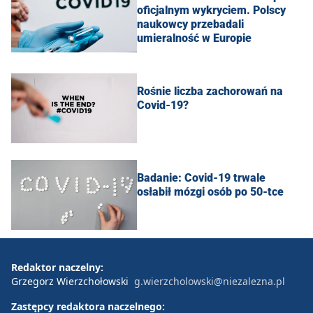
oficjalnym wykryciem. Polscy
naukowcy przebadali
umieralność w Europie
Rośnie liczba zachorowań na
Covid-19?
Badanie: Covid-19 trwale
osłabił mózgi osób po 50-tce
Redaktor naczelny:
Grzegorz Wierzchołowski
g.wierzcholowski@niezalezna.pl
Zastępcy redaktora naczelnego: