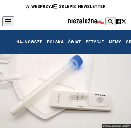
WESPRZYJ
SKLEP
NEWSLETTER
NAJNOWSZE
POLSKA
ŚWIAT
PETYCJE
MEMY
G
pixabay.com/neelam279