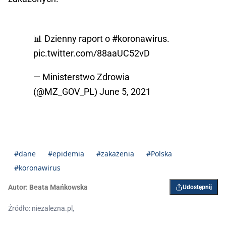
📊 Dzienny raport o
#koronawirus
.
pic.twitter.com/88aaUC52vD
— Ministerstwo Zdrowia
(@MZ_GOV_PL)
June 5, 2021
#dane
#epidemia
#zakażenia
#Polska
#koronawirus
Autor:
Beata Mańkowska
Udostępnij
Źródło: niezalezna.pl,