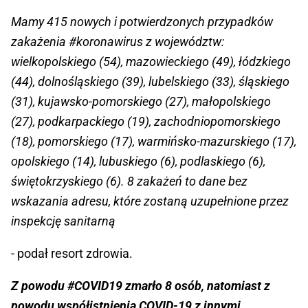
Mamy 415 nowych i potwierdzonych przypadków
zakażenia
#koronawirus
z województw:
wielkopolskiego (54), mazowieckiego (49), łódzkiego
(44), dolnośląskiego (39), lubelskiego (33), śląskiego
(31), kujawsko-pomorskiego (27), małopolskiego
(27), podkarpackiego (19), zachodniopomorskiego
(18), pomorskiego (17), warmińsko-mazurskiego (17),
opolskiego (14), lubuskiego (6), podlaskiego (6),
świętokrzyskiego (6). 8 zakażeń to dane bez
wskazania adresu, które zostaną uzupełnione przez
inspekcję sanitarną
- podał resort zdrowia.
Z powodu
#COVID19
zmarło 8 osób, natomiast z
powodu współistnienia COVID-19 z innymi