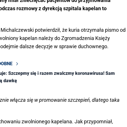
ny miał zniechęcać pacjentów do przyjmowania
dczas rozmowy z dyrekcją szpitala kapelan to
z Michalczewski potwierdził, że kuria otrzymała pismo od
 zwolniony kapelan należy do Zgromadzenia Księży
podejmie dalsze decyzje w sprawie duchownego.
DOBNE
uje: Szczepmy się i razem zwalczmy koronawirusa! Sam
cią dawkę
znie włącza się w promowanie szczepień, dlatego taka
achowaniu zwolnionego kapelana. Jak przypomniał,