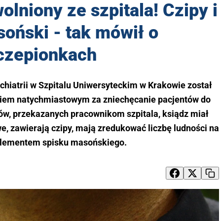
olniony ze szpitala! Czipy i
oński - tak mówił o
czepionkach
chiatrii w Szpitalu Uniwersyteckim w Krakowie został
tkiem natychmiastowym za zniechęcanie pacjentów do
tów, przekazanych pracownikom szpitala, ksiądz miał
we, zawierają czipy, mają zredukować liczbę ludności na
 elementem spisku masońskiego.