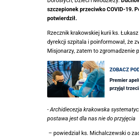
Dorosłych, Dzieci i Młodzieży.
Duchow
szczepionek przeciwko COVID-19. Po
potwierdził.
Rzecznik krakowskiej kurii ks. Łukas
dyrekcji szpitala i poinformował, że
Misjonarzy, zatem to zgromadzenie 
ZOBACZ PO
Premier apel
przyjął trze
- Archidiecezja krakowska systematyc
postawa jest dla nas nie do przyjęcia
– powiedział ks. Michalczewski o z