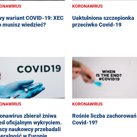
ONAWIRUS
KORONAWIRUS
y wariant COVID-19: XEC
Uaktulniona szczepionka
o musisz wiedzieć?
przeciwko Covid-19
ONAWIRUS
KORONAWIRUS
onawirus zbierał żniwa
Rośnie liczba zachorowań
ed oficjalnym wykryciem.
Covid-19?
scy naukowcy przebadali
eralność w Europie