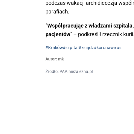
podczas wakacji archidiecezja wspól
parafiach.
"
Współpracując z władzami szpitala,
pacjentów
" – podkreślił rzecznik kurii
#Kraków
#szpital
#ksiądz
#koronawirus
Autor:
mk
Źródło: PAP, niezalezna.pl