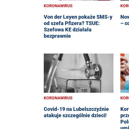
KORONAWIRUS
KOR
Von der Leyen pokaże SMS-y
Now
od szefa Pfizera? TSUE:
– c
Szefowa KE działała
bezprawnie
KORONAWIRUS
KOR
Covid-19 na Lubelszczyźnie
Kor
atakuje szczególnie dzieci!
prz
Pol
umi