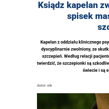
Ksiądz kapelan zw
spisek mas
sz
Kapelan z oddziału klinicznego psy
dyscyplinarnie zwolniony, ze sku
szczepień. Według relacji pacjen
twierdzić, że szczepionki są szkodli
świecie i są
Autor:
mk