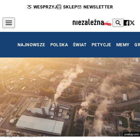
WESPRZYJ
SKLEP
NEWSLETTER
NAJNOWSZE
POLSKA
ŚWIAT
PETYCJE
MEMY
G
pixabay.com
zdjęcie ilustracyjne