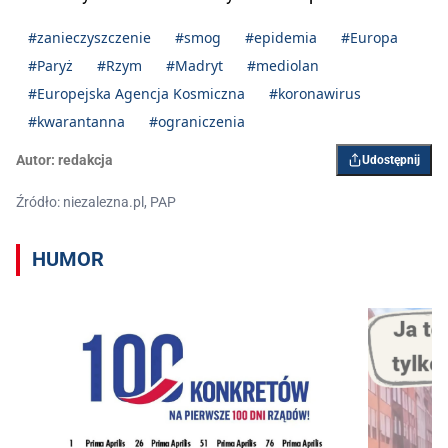
#zanieczyszczenie
#smog
#epidemia
#Europa
#Paryż
#Rzym
#Madryt
#mediolan
#Europejska Agencja Kosmiczna
#koronawirus
#kwarantanna
#ograniczenia
Autor:
redakcja
Udostępnij
Źródło: niezalezna.pl, PAP
HUMOR