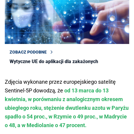
ZOBACZ PODOBNE
Wytyczne UE do aplikacji dla zakażonych
Zdjęcia wykonane przez europejskiego satelitę
Sentinel-5P dowodzą, że
od 13 marca do 13
kwietnia, w porównaniu z analogicznym okresem
ubiegłego roku, stężenie dwutlenku azotu w Paryżu
spadło o 54 proc., w Rzymie o 49 proc., w Madrycie
o 48, a w Mediolanie o 47 procent.