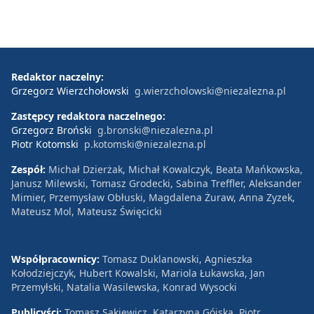
Redaktor naczelny:
Grzegorz Wierzchołowski
g.wierzcholowski@niezalezna.pl
Zastępcy redaktora naczelnego:
Grzegorz Broński
g.bronski@niezalezna.pl
Piotr Kotomski
p.kotomski@niezalezna.pl
Zespół:
Michał Dzierżak, Michał Kowalczyk, Beata Mańkowska,
Janusz Milewski, Tomasz Grodecki, Sabina Treffler, Aleksander
Mimier, Przemysław Obłuski, Magdalena Żuraw, Anna Zyzek,
Mateusz Mol, Mateusz Święcicki
Współpracownicy:
Tomasz Duklanowski, Agnieszka
Kołodziejczyk, Hubert Kowalski, Mariola Łukawska, Jan
Przemyłski, Natalia Wasilewska, Konrad Wysocki
Publicyści:
Tomasz Sakiewicz, Katarzyna Gójska, Piotr