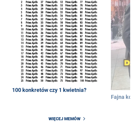
100 konkretów czy 1 kwietnia?
Fajna kos
WIĘCEJ MEMÓW