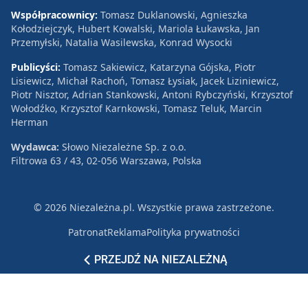
Współpracownicy:
Tomasz Duklanowski, Agnieszka
Kołodziejczyk, Hubert Kowalski, Mariola Łukawska, Jan
Przemyłski, Natalia Wasilewska, Konrad Wysocki
Publicyści:
Tomasz Sakiewicz, Katarzyna Gójska, Piotr
Lisiewicz, Michał Rachoń, Tomasz Łysiak, Jacek Liziniewicz,
Piotr Nisztor, Adrian Stankowski, Antoni Rybczyński, Krzysztof
Wołodźko, Krzysztof Karnkowski, Tomasz Teluk, Marcin
Herman
Wydawca:
Słowo Niezależne Sp. z o.o.
Filtrowa 63 / 43, 02-056 Warszawa, Polska
© 2026 Niezależna.pl. Wszystkie prawa zastrzeżone.
Patronat
Reklama
Polityka prywatności
PRZEJDŹ NA NIEZALEŻNĄ