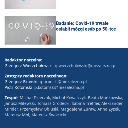
Badanie: Covid-19 trwale
osłabił mózgi osób po 50-tce
Redaktor naczelny:
Grzegorz Wierzchołowski
g.wierzcholowski@niezalezna.pl
Zastępcy redaktora naczelnego:
Grzegorz Broński
g.bronski@niezalezna.pl
Piotr Kotomski
p.kotomski@niezalezna.pl
Zespół:
Michał Dzierżak, Michał Kowalczyk, Beata Mańkowska,
Janusz Milewski, Tomasz Grodecki, Sabina Treffler, Aleksander
Mimier, Przemysław Obłuski, Magdalena Żuraw, Anna Zyzek,
Mateusz Mol, Mateusz Święcicki