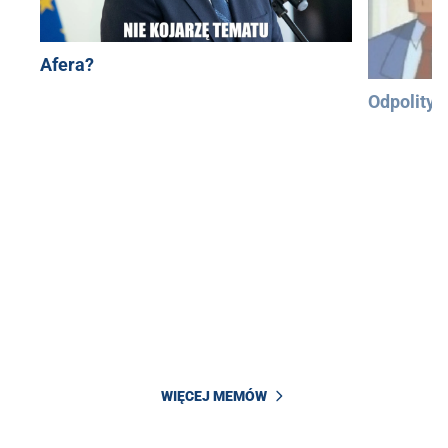
Afera?
Odpolityc
WIĘCEJ MEMÓW