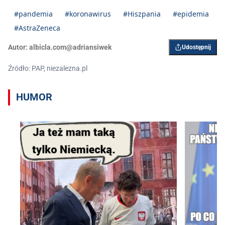
#pandemia
#koronawirus
#Hiszpania
#epidemia
#AstraZeneca
Autor:
albicla.com@adriansiwek
Udostępnij
Źródło: PAP, niezalezna.pl
HUMOR