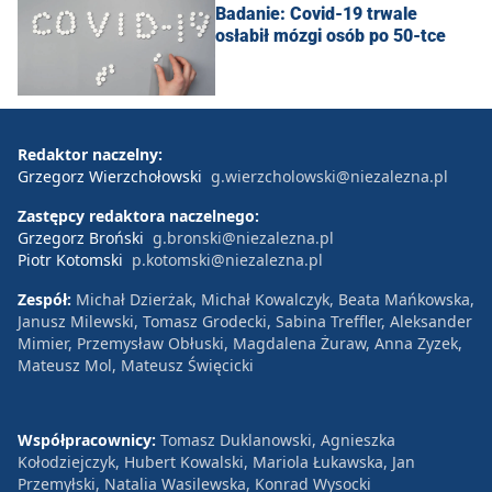
Badanie: Covid-19 trwale
osłabił mózgi osób po 50-tce
Redaktor naczelny:
Grzegorz Wierzchołowski
g.wierzcholowski@niezalezna.pl
Zastępcy redaktora naczelnego:
Grzegorz Broński
g.bronski@niezalezna.pl
Piotr Kotomski
p.kotomski@niezalezna.pl
Zespół:
Michał Dzierżak, Michał Kowalczyk, Beata Mańkowska,
Janusz Milewski, Tomasz Grodecki, Sabina Treffler, Aleksander
Mimier, Przemysław Obłuski, Magdalena Żuraw, Anna Zyzek,
Mateusz Mol, Mateusz Święcicki
Współpracownicy:
Tomasz Duklanowski, Agnieszka
Kołodziejczyk, Hubert Kowalski, Mariola Łukawska, Jan
Przemyłski, Natalia Wasilewska, Konrad Wysocki