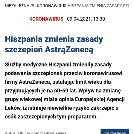
NIEZALEŻNA.PL
›
KORONAWIRUS
›
HISZPANIA ZMIENIA ZASADY SZC
KORONAWIRUS
09.04.2021, 13:30
Hiszpania zmienia zasady
szczepień AstrąZenecą
Służby medyczne Hiszpanii zmieniły zasady
podawania szczepionek przeciw koronawirusowi
firmy AstraZeneca, ustalając limit wieku dla
przyjmujących je na 60-69 lat. Wpływ na zmianę
grupy wiekowej miała opinia Europejskiej Agencji
Leków, iż istnieje niewielkie ryzyko zakrzepic u
osób zaszczepionych tym preparatem.
Autor:
albicla.com@adriansiwek
Udostępnij