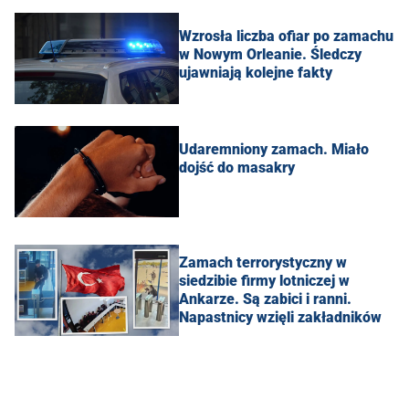
Wzrosła liczba ofiar po zamachu
w Nowym Orleanie. Śledczy
ujawniają kolejne fakty
Udaremniony zamach. Miało
dojść do masakry
Zamach terrorystyczny w
siedzibie firmy lotniczej w
Ankarze. Są zabici i ranni.
Napastnicy wzięli zakładników