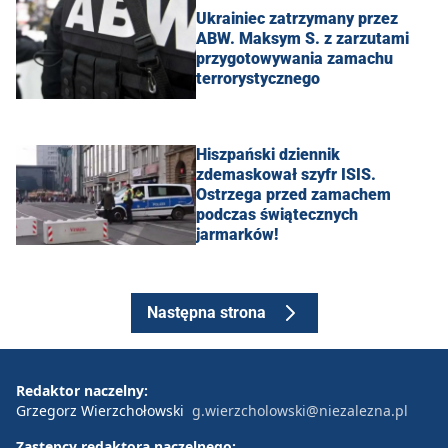
Ukrainiec zatrzymany przez
ABW. Maksym S. z zarzutami
przygotowywania zamachu
terrorystycznego
Hiszpański dziennik
zdemaskował szyfr ISIS.
Ostrzega przed zamachem
podczas świątecznych
jarmarków!
Następna strona
Redaktor naczelny:
Grzegorz Wierzchołowski
g.wierzcholowski@niezalezna.pl
Zastępcy redaktora naczelnego: