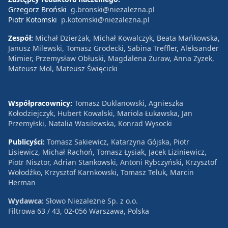
Grzegorz Broński
g.bronski@niezalezna.pl
Piotr Kotomski
p.kotomski@niezalezna.pl
Zespół:
Michał Dzierżak, Michał Kowalczyk, Beata Mańkowska,
Janusz Milewski, Tomasz Grodecki, Sabina Treffler, Aleksander
Mimier, Przemysław Obłuski, Magdalena Żuraw, Anna Zyzek,
Mateusz Mol, Mateusz Święcicki
Współpracownicy:
Tomasz Duklanowski, Agnieszka
Kołodziejczyk, Hubert Kowalski, Mariola Łukawska, Jan
Przemyłski, Natalia Wasilewska, Konrad Wysocki
Publicyści:
Tomasz Sakiewicz, Katarzyna Gójska, Piotr
Lisiewicz, Michał Rachoń, Tomasz Łysiak, Jacek Liziniewicz,
Piotr Nisztor, Adrian Stankowski, Antoni Rybczyński, Krzysztof
Wołodźko, Krzysztof Karnkowski, Tomasz Teluk, Marcin
Herman
Wydawca:
Słowo Niezależne Sp. z o.o.
Filtrowa 63 / 43, 02-056 Warszawa, Polska