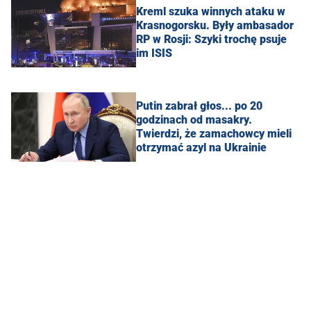
Kreml szuka winnych ataku w
Krasnogorsku. Były ambasador
RP w Rosji: Szyki trochę psuje
im ISIS
Putin zabrał głos... po 20
godzinach od masakry.
Twierdzi, że zamachowcy mieli
otrzymać azyl na Ukrainie