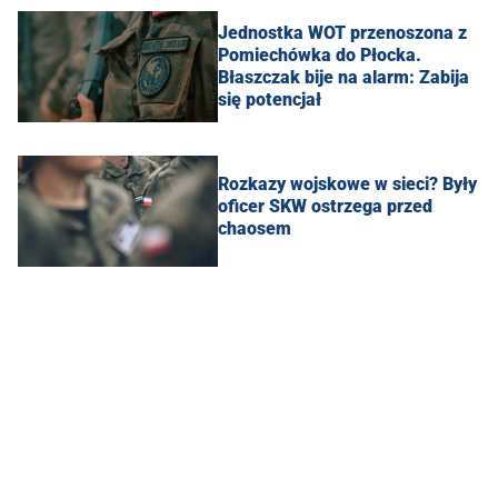
Jednostka WOT przenoszona z
Pomiechówka do Płocka.
Błaszczak bije na alarm: Zabija
się potencjał
Rozkazy wojskowe w sieci? Były
oficer SKW ostrzega przed
chaosem