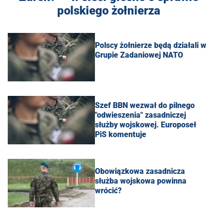
polskiego żołnierza
Polscy żołnierze będą działali w
Grupie Zadaniowej NATO
Szef BBN wezwał do pilnego
"odwieszenia" zasadniczej
służby wojskowej. Europoseł
PiS komentuje
Obowiązkowa zasadnicza
służba wojskowa powinna
wrócić?