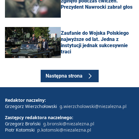
zginęło podczas ćwiczeń.
Prezydent Nawrocki zabrał głos
Zaufanie do Wojska Polskiego
najwyższe od lat. Jedna z
instytucji jednak sukcesywnie
traci
Następna strona
Redaktor naczelny:
Grzegorz Wierzchołowski
g.wierzcholowski@niezalezna.pl
Zastępcy redaktora naczelnego:
Grzegorz Broński
g.bronski@niezalezna.pl
Piotr Kotomski
p.kotomski@niezalezna.pl