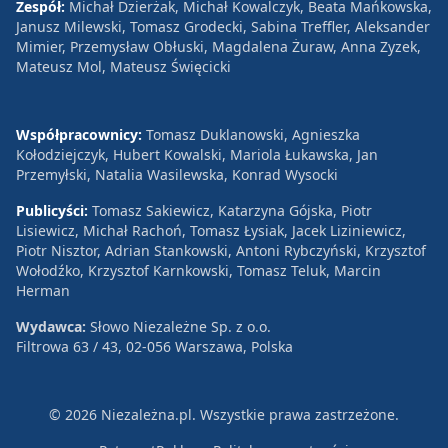
Zespół:
Michał Dzierżak, Michał Kowalczyk, Beata Mańkowska,
Janusz Milewski, Tomasz Grodecki, Sabina Treffler, Aleksander
Mimier, Przemysław Obłuski, Magdalena Żuraw, Anna Zyzek,
Mateusz Mol, Mateusz Święcicki
Współpracownicy:
Tomasz Duklanowski, Agnieszka
Kołodziejczyk, Hubert Kowalski, Mariola Łukawska, Jan
Przemyłski, Natalia Wasilewska, Konrad Wysocki
Publicyści:
Tomasz Sakiewicz, Katarzyna Gójska, Piotr
Lisiewicz, Michał Rachoń, Tomasz Łysiak, Jacek Liziniewicz,
Piotr Nisztor, Adrian Stankowski, Antoni Rybczyński, Krzysztof
Wołodźko, Krzysztof Karnkowski, Tomasz Teluk, Marcin
Herman
Wydawca:
Słowo Niezależne Sp. z o.o.
Filtrowa 63 / 43, 02-056 Warszawa, Polska
© 2026 Niezależna.pl. Wszystkie prawa zastrzeżone.