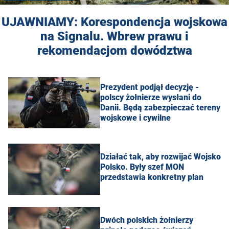
UJAWNIAMY: Korespondencja wojskowa
na Signalu. Wbrew prawu i
rekomendacjom dowództwa
Prezydent podjął decyzję -
polscy żołnierze wysłani do
Danii. Będą zabezpieczać tereny
wojskowe i cywilne
Działać tak, aby rozwijać Wojsko
Polsko. Były szef MON
przedstawia konkretny plan
Dwóch polskich żołnierzy