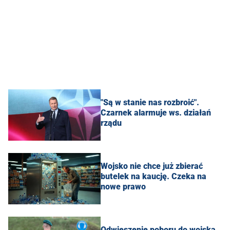
"Są w stanie nas rozbroić".
Czarnek alarmuje ws. działań
rządu
Wojsko nie chce już zbierać
butelek na kaucję. Czeka na
nowe prawo
Odwieszenie poboru do wojska.