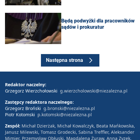
Będą podwyżki dla pracowników
sądów i prokuratur
Następna strona
Redaktor naczelny:
Grzegorz Wierzchołowski
g.wierzcholowski@niezalezna.pl
Zastępcy redaktora naczelnego:
Grzegorz Broński
g.bronski@niezalezna.pl
Piotr Kotomski
p.kotomski@niezalezna.pl
Zespół:
Michał Dzierżak, Michał Kowalczyk, Beata Mańkowska,
Janusz Milewski, Tomasz Grodecki, Sabina Treffler, Aleksander
Mimier, Przemysław Obłuski, Magdalena Żuraw, Anna Zyzek,