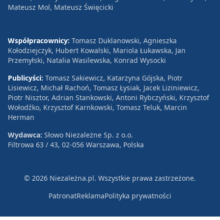
Mateusz Mol, Mateusz Święcicki
Współpracownicy:
Tomasz Duklanowski, Agnieszka
Kołodziejczyk, Hubert Kowalski, Mariola Łukawska, Jan
Przemyłski, Natalia Wasilewska, Konrad Wysocki
Publicyści:
Tomasz Sakiewicz, Katarzyna Gójska, Piotr
Lisiewicz, Michał Rachoń, Tomasz Łysiak, Jacek Liziniewicz,
Piotr Nisztor, Adrian Stankowski, Antoni Rybczyński, Krzysztof
Wołodźko, Krzysztof Karnkowski, Tomasz Teluk, Marcin
Herman
Wydawca:
Słowo Niezależne Sp. z o.o.
Filtrowa 63 / 43, 02-056 Warszawa, Polska
© 2026 Niezależna.pl. Wszystkie prawa zastrzeżone.
Patronat
Reklama
Polityka prywatności