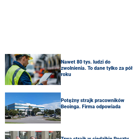
Nawet 80 tys. ludzi do
zwolnienia. To dane tylko za pół
roku
Potężny strajk pracowników
Beoinga. Firma odpowiada
Trwa strajk w siedzibie Poczty