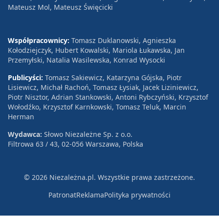
Mateusz Mol, Mateusz Święcicki
Współpracownicy:
Tomasz Duklanowski, Agnieszka
Kołodziejczyk, Hubert Kowalski, Mariola Łukawska, Jan
Przemyłski, Natalia Wasilewska, Konrad Wysocki
Publicyści:
Tomasz Sakiewicz, Katarzyna Gójska, Piotr
Lisiewicz, Michał Rachoń, Tomasz Łysiak, Jacek Liziniewicz,
Piotr Nisztor, Adrian Stankowski, Antoni Rybczyński, Krzysztof
Wołodźko, Krzysztof Karnkowski, Tomasz Teluk, Marcin
Herman
Wydawca:
Słowo Niezależne Sp. z o.o.
Filtrowa 63 / 43, 02-056 Warszawa, Polska
© 2026 Niezależna.pl. Wszystkie prawa zastrzeżone.
Patronat
Reklama
Polityka prywatności