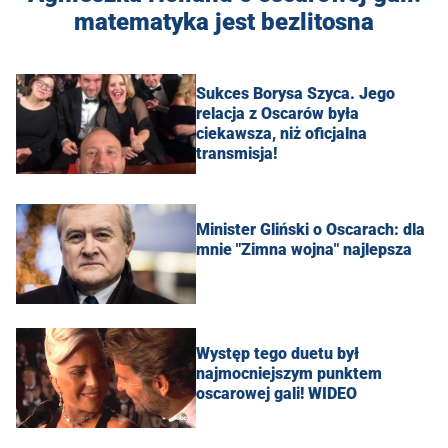
matematyka jest bezlitosna
Sukces Borysa Szyca. Jego
relacja z Oscarów była
ciekawsza, niż oficjalna
transmisja!
Minister Gliński o Oscarach: dla
mnie "Zimna wojna" najlepsza
Występ tego duetu był
najmocniejszym punktem
oscarowej gali! WIDEO