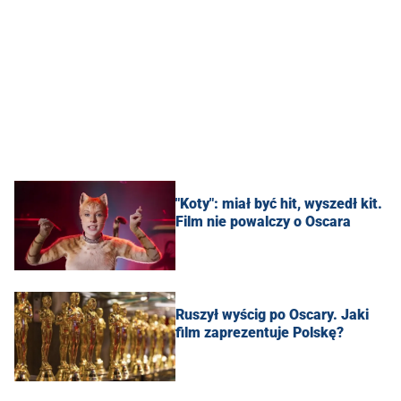
"Koty": miał być hit, wyszedł kit.
Film nie powalczy o Oscara
Ruszył wyścig po Oscary. Jaki
film zaprezentuje Polskę?