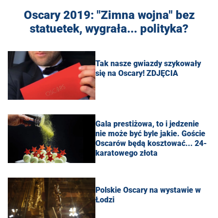
Oscary 2019: "Zimna wojna" bez
statuetek, wygrała... polityka?
Tak nasze gwiazdy szykowały
się na Oscary! ZDJĘCIA
Gala prestiżowa, to i jedzenie
nie może być byle jakie. Goście
Oscarów będą kosztować... 24-
karatowego złota
Polskie Oscary na wystawie w
Łodzi