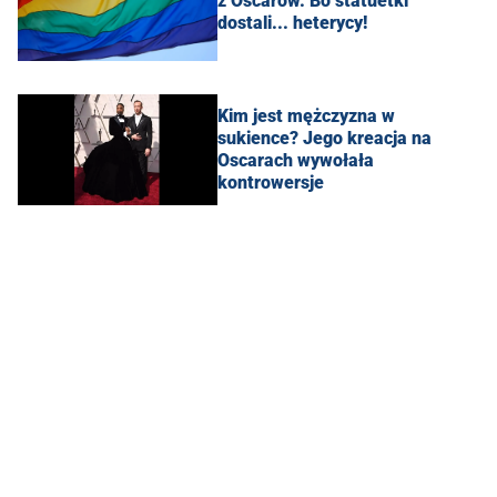
z Oscarów. Bo statuetki
dostali... heterycy!
Kim jest mężczyzna w
sukience? Jego kreacja na
Oscarach wywołała
kontrowersje