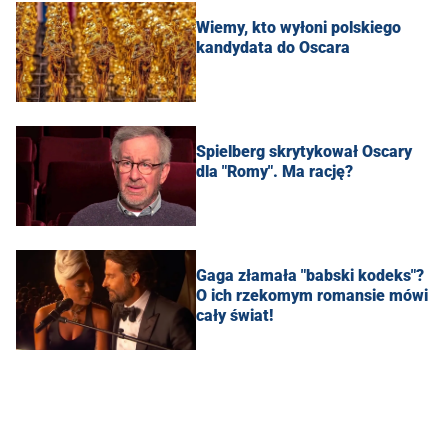
Wiemy, kto wyłoni polskiego
kandydata do Oscara
Spielberg skrytykował Oscary
dla "Romy". Ma rację?
Gaga złamała "babski kodeks"?
O ich rzekomym romansie mówi
cały świat!