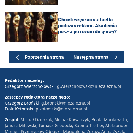
Chcieli wręczać statuetki
podczas reklam. Akademia
poszła po rozum do głowy?
Poprzednia strona
Następna strona
Redaktor naczelny:
Grzegorz Wierzchołowski
g.wierzcholowski@niezalezna.pl
Zastępcy redaktora naczelnego:
Grzegorz Broński
g.bronski@niezalezna.pl
Piotr Kotomski
p.kotomski@niezalezna.pl
Zespół:
Michał Dzierżak, Michał Kowalczyk, Beata Mańkowska,
Janusz Milewski, Tomasz Grodecki, Sabina Treffler, Aleksander
Mimier, Przemysław Obłuski, Magdalena Żuraw, Anna Zyzek,