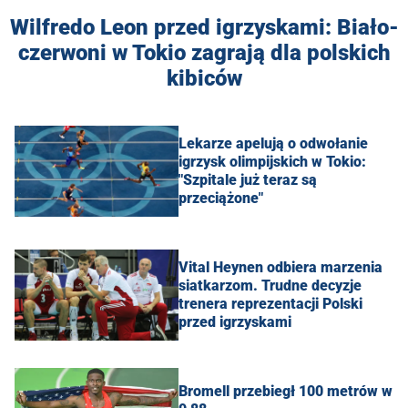
Wilfredo Leon przed igrzyskami: Biało-
czerwoni w Tokio zagrają dla polskich
kibiców
Lekarze apelują o odwołanie
igrzysk olimpijskich w Tokio:
"Szpitale już teraz są
przeciążone"
Vital Heynen odbiera marzenia
siatkarzom. Trudne decyzje
trenera reprezentacji Polski
przed igrzyskami
Bromell przebiegł 100 metrów w