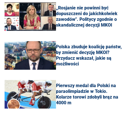
„Rosjanie nie powinni być
dopuszczeni do jakichkolwiek
zawodów". Politycy zgodnie o
skandalicznej decyzji MKOl
Polska zbuduje koalicję państw,
by zmienić decyzję MKOl?
Przydacz wskazał, jakie są
możliwości
Pierwszy medal dla Polski na
paraolimpiadzie w Tokio.
Kolarze torowi zdobyli brąz na
4000 m