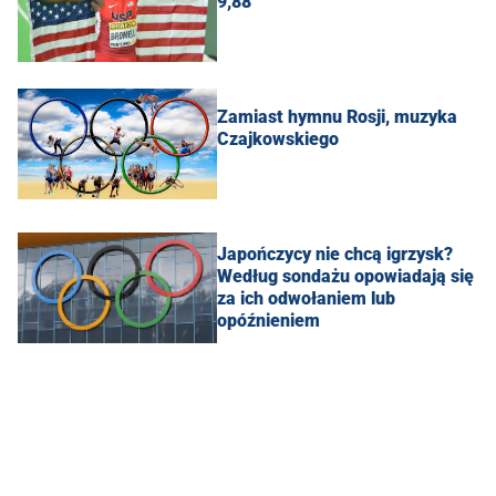
9,88
Zamiast hymnu Rosji, muzyka
Czajkowskiego
Japończycy nie chcą igrzysk?
Według sondażu opowiadają się
za ich odwołaniem lub
opóźnieniem