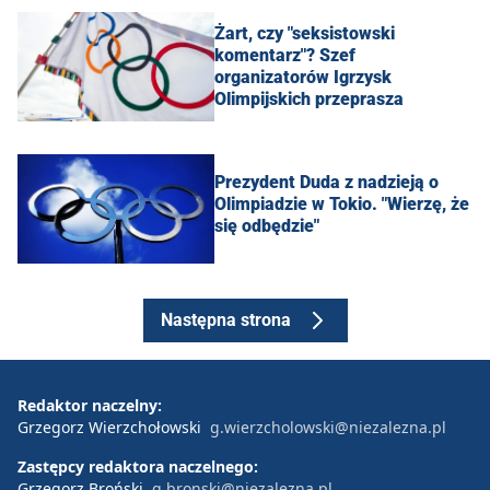
Żart, czy "seksistowski
komentarz"? Szef
organizatorów Igrzysk
Olimpijskich przeprasza
Prezydent Duda z nadzieją o
Olimpiadzie w Tokio. "Wierzę, że
się odbędzie"
Następna strona
Redaktor naczelny:
Grzegorz Wierzchołowski
g.wierzcholowski@niezalezna.pl
Zastępcy redaktora naczelnego:
Grzegorz Broński
g.bronski@niezalezna.pl