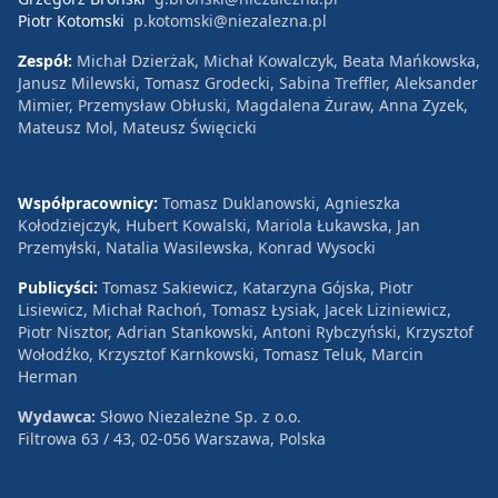
Piotr Kotomski
p.kotomski@niezalezna.pl
Zespół:
Michał Dzierżak, Michał Kowalczyk, Beata Mańkowska,
Janusz Milewski, Tomasz Grodecki, Sabina Treffler, Aleksander
Mimier, Przemysław Obłuski, Magdalena Żuraw, Anna Zyzek,
Mateusz Mol, Mateusz Święcicki
Współpracownicy:
Tomasz Duklanowski, Agnieszka
Kołodziejczyk, Hubert Kowalski, Mariola Łukawska, Jan
Przemyłski, Natalia Wasilewska, Konrad Wysocki
Publicyści:
Tomasz Sakiewicz, Katarzyna Gójska, Piotr
Lisiewicz, Michał Rachoń, Tomasz Łysiak, Jacek Liziniewicz,
Piotr Nisztor, Adrian Stankowski, Antoni Rybczyński, Krzysztof
Wołodźko, Krzysztof Karnkowski, Tomasz Teluk, Marcin
Herman
Wydawca:
Słowo Niezależne Sp. z o.o.
Filtrowa 63 / 43, 02-056 Warszawa, Polska