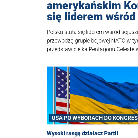
amerykańskim Kon
się liderem wśró
Polska stała się liderem wśród sojus
przewodzą grupie bojowej NATO w ty
przedstawicielka Pentagonu Celeste W
NATO w Europie generał Christopher C
wojsk USA na Starym Kontynencie zal
USA PO WYBORACH DO KONGRE
Wysoki rangą działacz Partii