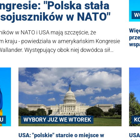
gresie: "Polska stała
d sojuszników w NATO"
W
Więc
zników w NATO i USA mają szczęście, że
prze
m kraju - powiedziała w amerykańskim Kongresie
wsp
allander. Występujący obok niej dowódca sił
avoli zapowiedział, że przyszłe rozmieszczenie
eży od wyniku wojny Rosji przeciwko Ukrainie.
SU
K
WYBORY JUŻ WE WTOREK
USA 
USA: "polskie" starcie o miejsce w