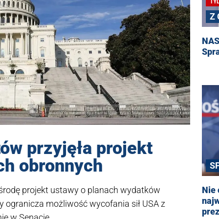
TY
Z
NAS
Spr
ów przyjęła projekt
ch obronnych
S
środę projekt ustawy o planach wydatków
Nie 
najw
ry ogranicza możliwość wycofania sił USA z
pre
nie w Senacie.