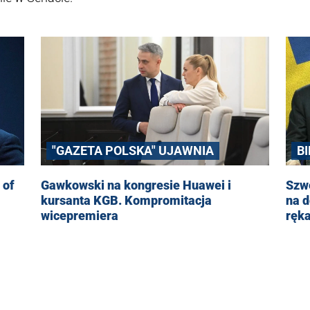
"GAZETA POLSKA" UJAWNIA
B
T
 of
Gawkowski na kongresie Huawei i
Szwe
kursanta KGB. Kompromitacja
na 
wicepremiera
ręk