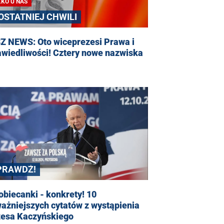
LKO U NAS
 OSTATNIEJ CHWILI
Z NEWS: Oto wiceprezesi Prawa i
awiedliwości! Cztery nowe nazwiska
PRAWDŹ!
obiecanki - konkrety! 10
ażniejszych cytatów z wystąpienia
zesa Kaczyńskiego