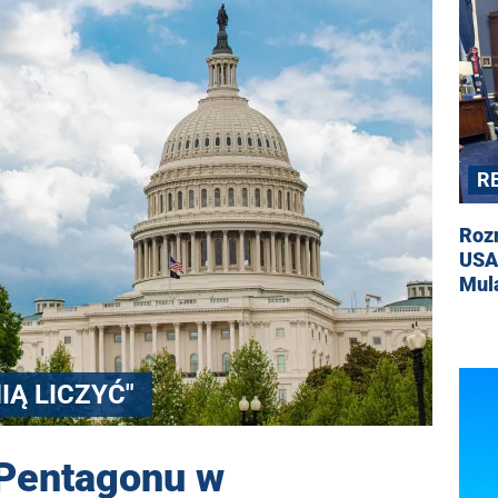
R
Roz
USA
Mul
Ą LICZYĆ"
 Pentagonu w