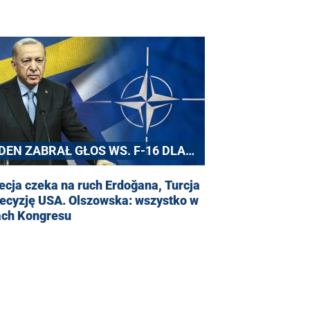
IDEN ZABRAŁ GŁOS WS. F-16 DLA
URCJI
cja czeka na ruch Erdoğana, Turcja
decyzję USA. Olszowska: wszystko w
ach Kongresu