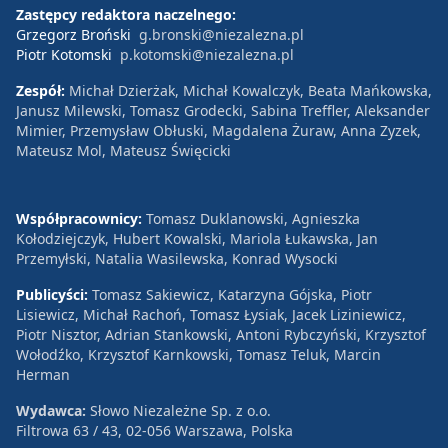
Zastępcy redaktora naczelnego:
Grzegorz Broński
g.bronski@niezalezna.pl
Piotr Kotomski
p.kotomski@niezalezna.pl
Zespół:
Michał Dzierżak, Michał Kowalczyk, Beata Mańkowska,
Janusz Milewski, Tomasz Grodecki, Sabina Treffler, Aleksander
Mimier, Przemysław Obłuski, Magdalena Żuraw, Anna Zyzek,
Mateusz Mol, Mateusz Święcicki
Współpracownicy:
Tomasz Duklanowski, Agnieszka
Kołodziejczyk, Hubert Kowalski, Mariola Łukawska, Jan
Przemyłski, Natalia Wasilewska, Konrad Wysocki
Publicyści:
Tomasz Sakiewicz, Katarzyna Gójska, Piotr
Lisiewicz, Michał Rachoń, Tomasz Łysiak, Jacek Liziniewicz,
Piotr Nisztor, Adrian Stankowski, Antoni Rybczyński, Krzysztof
Wołodźko, Krzysztof Karnkowski, Tomasz Teluk, Marcin
Herman
Wydawca:
Słowo Niezależne Sp. z o.o.
Filtrowa 63 / 43, 02-056 Warszawa, Polska