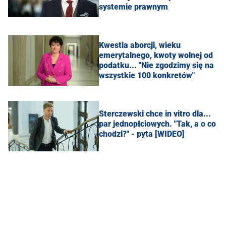
systemie prawnym
Kwestia aborcji, wieku
emerytalnego, kwoty wolnej od
podatku... "Nie zgodzimy się na
wszystkie 100 konkretów"
Sterczewski chce in vitro dla...
par jednopłciowych. "Tak, a o co
chodzi?" - pyta [WIDEO]