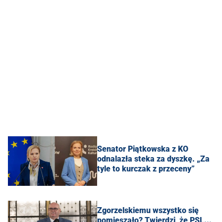
Senator Piątkowska z KO
odnalazła steka za dyszkę. „Za
tyle to kurczak z przeceny”
Zgorzelskiemu wszystko się
pomieszało? Twierdzi, że PSL...