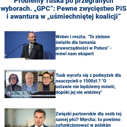
Problemy Tuska po przegranych
wyborach. „GPC”: Pewne zwycięstwo PiS
i awantura w „uśmiechniętej koalicji”
Weber i reszta. "To zielone
światło dla łamania
praworządności w Polsce" -
mówi nam ekspert
Tusk wycofa się z podwyżek dla
nauczycieli o 1500zł.? "O
ustawie nie będziemy mówić,
dopóki jej nie widzimy"
Związki partnerskie dla osób tej
samej płci? Myrcha: to powinno
zafunkcjonować w polskim