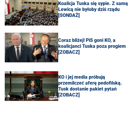
Koalicja Tuska się sypie. Z samą
Lewicą nie byłoby dziś rządu
[SONDAŻ]
Coraz bliżej! PiS goni KO, a
koalicjanci Tuska poza progiem
[ZOBACZ]
KO i jej media próbują
przemilczeć aferę pedofilską.
Tusk dostanie pakiet pytań
[ZOBACZ]