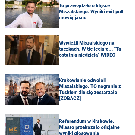
To przesądziło o klęsce
Miszalskiego. Wyniki exit poll
mówią jasno
Wywieźli Miszalskiego na
taczkach. W tle leciało... "Ta
ostatnia niedziela" WIDEO
Krakowianie odwołali
Miszalskiego. TO nagranie z
Tuskiem źle się zestarzało
[ZOBACZ]
Referendum w Krakowie.
Miasto przekazało oficjalne
wyniki głosowania