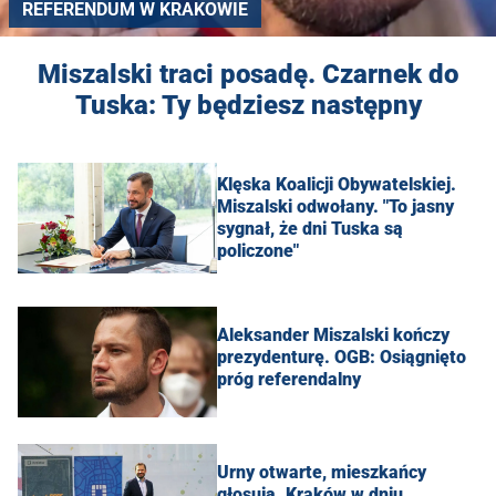
REFERENDUM W KRAKOWIE
Miszalski traci posadę. Czarnek do
Tuska: Ty będziesz następny
Klęska Koalicji Obywatelskiej.
Miszalski odwołany. "To jasny
sygnał, że dni Tuska są
policzone"
Aleksander Miszalski kończy
prezydenturę. OGB: Osiągnięto
próg referendalny
Urny otwarte, mieszkańcy
głosują. Kraków w dniu