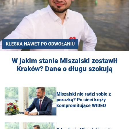
KLĘSKA NAWET PO ODWOŁANIU
W jakim stanie Miszalski zostawił
Kraków? Dane o długu szokują
Miszalski nie radzi sobie z
porażką? Po sieci krąży
kompromitujące WIDEO