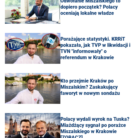
Odwołanie Miszalskiego to
dopiero początek? Polacy
oceniają lokalne władze
Porażające statystyki. KRRiT
pokazała, jak TVP w likwidacji i
TVN "informowały" o
referendum w Krakowie
Kto przejmie Kraków po
Miszalskim? Zaskakujący
faworyt w nowym sondażu
Polacy wydali wyrok na Tuska?
Miażdżący sygnał po porażce
Miszalskiego w Krakowie
[ZOBACZ]