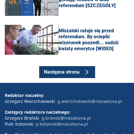
referendum [SZCZEGÓŁY]
Miszalski ratuje się przed
referendum. By ocieplić
wizerunek poszedł... sadzić
kwiaty emerytce [WIDEO]
Następna strona
Redaktor naczelny:
Grzegorz Wierzchołowski
g.wierzcholowski@niezalezna.pl
Zastępcy redaktora naczelnego:
Grzegorz Broński
g.bronski@niezalezna.pl
Piotr Kotomski
p.kotomski@niezalezna.pl