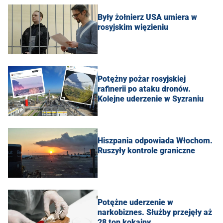
Były żołnierz USA umiera w
rosyjskim więzieniu
Potężny pożar rosyjskiej
rafinerii po ataku dronów.
Kolejne uderzenie w Syzraniu
Hiszpania odpowiada Włochom.
Ruszyły kontrole graniczne
Potężne uderzenie w
narkobiznes. Służby przejęły aż
28 ton kokainy