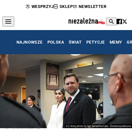
WESPRZYJ
SKLEP
NEWSLETTER
NAJNOWSZE
POLSKA
ŚWIAT
PETYCJE
MEMY
G
U.S. Army photo by Sgt. Samantha Cate - Domena publiczna
JD Vance z małżonką