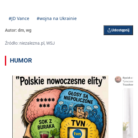
#JD Vance
#wojna na Ukrainie
Autor:
dm
,
wg
Udostępnij
Źródło: niezalezna.pl, WSJ
HUMOR