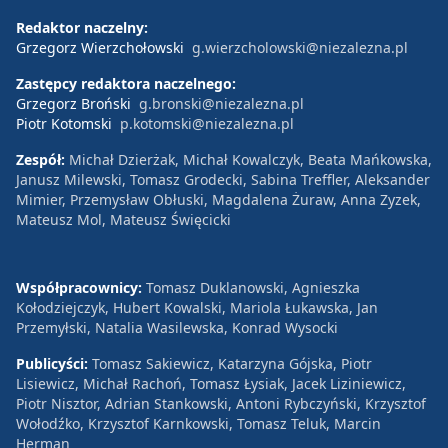
Redaktor naczelny:
Grzegorz Wierzchołowski
g.wierzcholowski@niezalezna.pl
Zastępcy redaktora naczelnego:
Grzegorz Broński
g.bronski@niezalezna.pl
Piotr Kotomski
p.kotomski@niezalezna.pl
Zespół:
Michał Dzierżak, Michał Kowalczyk, Beata Mańkowska,
Janusz Milewski, Tomasz Grodecki, Sabina Treffler, Aleksander
Mimier, Przemysław Obłuski, Magdalena Żuraw, Anna Zyzek,
Mateusz Mol, Mateusz Święcicki
Współpracownicy:
Tomasz Duklanowski, Agnieszka
Kołodziejczyk, Hubert Kowalski, Mariola Łukawska, Jan
Przemyłski, Natalia Wasilewska, Konrad Wysocki
Publicyści:
Tomasz Sakiewicz, Katarzyna Gójska, Piotr
Lisiewicz, Michał Rachoń, Tomasz Łysiak, Jacek Liziniewicz,
Piotr Nisztor, Adrian Stankowski, Antoni Rybczyński, Krzysztof
Wołodźko, Krzysztof Karnkowski, Tomasz Teluk, Marcin
Herman