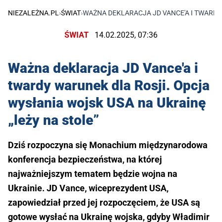
NIEZALEŻNA.PL
›
ŚWIAT
›
WAŻNA DEKLARACJA JD VANCE'A I TWARDY
ŚWIAT
14.02.2025, 07:36
Ważna deklaracja JD Vance'a i
twardy warunek dla Rosji. Opcja
wysłania wojsk USA na Ukrainę
„leży na stole”
Dziś rozpoczyna się Monachium międzynarodowa
konferencja bezpieczeństwa, na której
najważniejszym tematem będzie wojna na
Ukrainie. JD Vance, wiceprezydent USA,
zapowiedział przed jej rozpoczęciem, że USA są
gotowe wysłać na Ukrainę wojska, gdyby Władimir