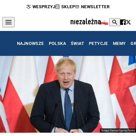
WESPRZYJ
SKLEP
NEWSLETTER
NAJNOWSZE
POLSKA
ŚWIAT
PETYCJE
MEMY
G
Tomasz Hamrat/Gazeta Polska
Boris Johnson