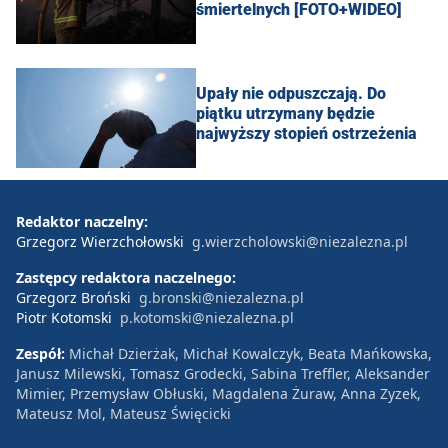
śmiertelnych [FOTO+WIDEO]
Upały nie odpuszczają. Do
piątku utrzymany będzie
najwyższy stopień ostrzeżenia
Redaktor naczelny:
Grzegorz Wierzchołowski
g.wierzcholowski@niezalezna.pl
Zastępcy redaktora naczelnego:
Grzegorz Broński
g.bronski@niezalezna.pl
Piotr Kotomski
p.kotomski@niezalezna.pl
Zespół:
Michał Dzierżak, Michał Kowalczyk, Beata Mańkowska,
Janusz Milewski, Tomasz Grodecki, Sabina Treffler, Aleksander
Mimier, Przemysław Obłuski, Magdalena Żuraw, Anna Zyzek,
Mateusz Mol, Mateusz Święcicki