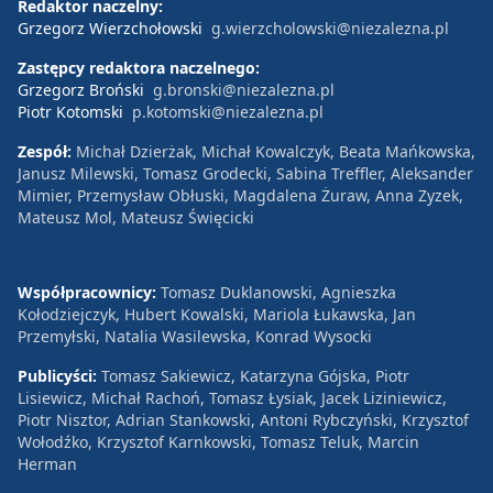
Redaktor naczelny:
Grzegorz Wierzchołowski
g.wierzcholowski@niezalezna.pl
Zastępcy redaktora naczelnego:
Grzegorz Broński
g.bronski@niezalezna.pl
Piotr Kotomski
p.kotomski@niezalezna.pl
Zespół:
Michał Dzierżak, Michał Kowalczyk, Beata Mańkowska,
Janusz Milewski, Tomasz Grodecki, Sabina Treffler, Aleksander
Mimier, Przemysław Obłuski, Magdalena Żuraw, Anna Zyzek,
Mateusz Mol, Mateusz Święcicki
Współpracownicy:
Tomasz Duklanowski, Agnieszka
Kołodziejczyk, Hubert Kowalski, Mariola Łukawska, Jan
Przemyłski, Natalia Wasilewska, Konrad Wysocki
Publicyści:
Tomasz Sakiewicz, Katarzyna Gójska, Piotr
Lisiewicz, Michał Rachoń, Tomasz Łysiak, Jacek Liziniewicz,
Piotr Nisztor, Adrian Stankowski, Antoni Rybczyński, Krzysztof
Wołodźko, Krzysztof Karnkowski, Tomasz Teluk, Marcin
Herman