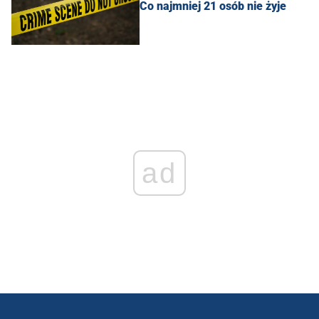
Co najmniej 21 osób nie żyje
ad