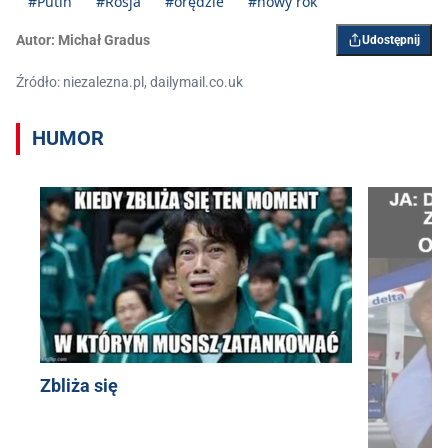
#Putin
#Rosja
#orędzie
#nowy rok
Autor:
Michał Gradus
Udostępnij
Źródło: niezalezna.pl, dailymail.co.uk
HUMOR
Zbliża się