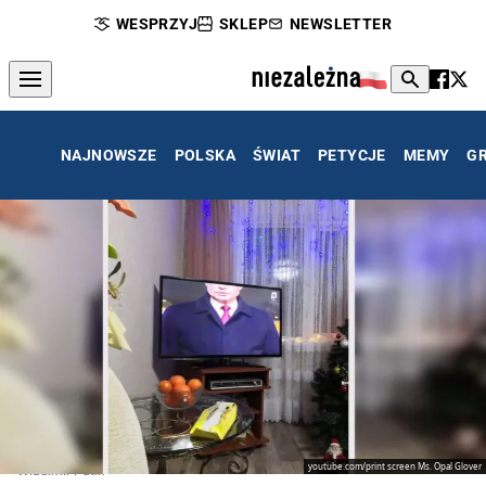
WESPRZYJ
SKLEP
NEWSLETTER
NAJNOWSZE
POLSKA
ŚWIAT
PETYCJE
MEMY
G
youtube.com/print screen Ms. Opal Glover
Władimir Putin