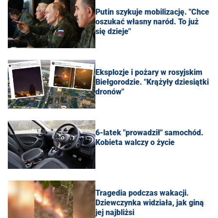
Putin szykuje mobilizację. "Chce
oszukać własny naród. To już
się dzieje"
Eksplozje i pożary w rosyjskim
Biełgorodzie. "Krążyły dziesiątki
dronów"
6-latek "prowadził" samochód.
Kobieta walczy o życie
Tragedia podczas wakacji.
Dziewczynka widziała, jak giną
jej najbliżsi