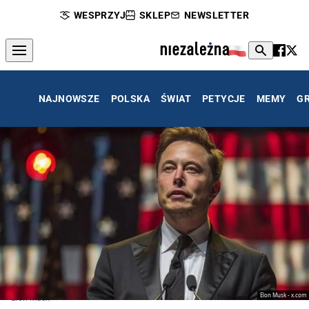
WESPRZYJ
SKLEP
NEWSLETTER
NAJNOWSZE
POLSKA
ŚWIAT
PETYCJE
MEMY
G
Elon Musk - x.com
Elon Musk