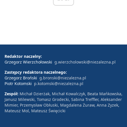
Redaktor naczelny:
Grzegorz Wierzchołowski
g.wierzcholowski@niezalezna.pl
Zastępcy redaktora naczelnego:
Grzegorz Broński
g.bronski@niezalezna.pl
Piotr Kotomski
p.kotomski@niezalezna.pl
Zespół:
Michał Dzierżak, Michał Kowalczyk, Beata Mańkowska,
Janusz Milewski, Tomasz Grodecki, Sabina Treffler, Aleksander
Mimier, Przemysław Obłuski, Magdalena Żuraw, Anna Zyzek,
Mateusz Mol, Mateusz Święcicki