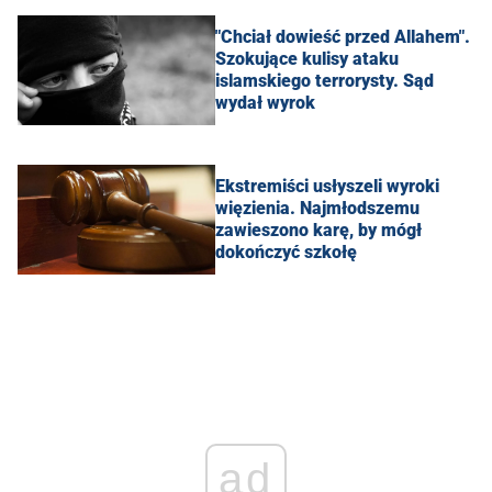
"Chciał dowieść przed Allahem".
Szokujące kulisy ataku
islamskiego terrorysty. Sąd
wydał wyrok
Ekstremiści usłyszeli wyroki
więzienia. Najmłodszemu
zawieszono karę, by mógł
dokończyć szkołę
ad