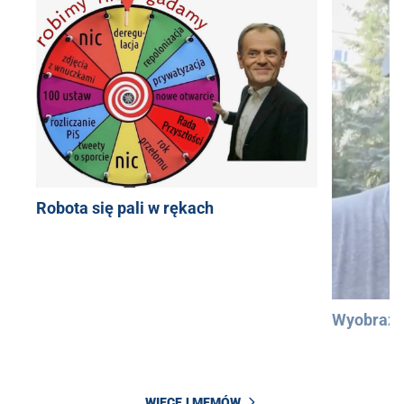
Robota się pali w rękach
Wyobraźc
WIĘCEJ MEMÓW