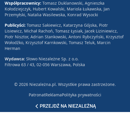
Współpracownicy:
Tomasz Duklanowski, Agnieszka
Kołodziejczyk, Hubert Kowalski, Mariola Łukawska, Jan
Przemyłski, Natalia Wasilewska, Konrad Wysocki
Publicyści:
Tomasz Sakiewicz, Katarzyna Gójska, Piotr
Lisiewicz, Michał Rachoń, Tomasz Łysiak, Jacek Liziniewicz,
Piotr Nisztor, Adrian Stankowski, Antoni Rybczyński, Krzysztof
Wołodźko, Krzysztof Karnkowski, Tomasz Teluk, Marcin
Herman
Wydawca:
Słowo Niezależne Sp. z o.o.
Filtrowa 63 / 43, 02-056 Warszawa, Polska
© 2026 Niezależna.pl. Wszystkie prawa zastrzeżone.
Patronat
Reklama
Polityka prywatności
PRZEJDŹ NA NIEZALEŻNĄ