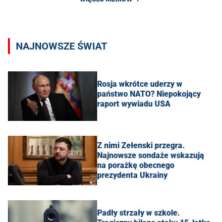
NAJNOWSZE ŚWIAT
Rosja wkrótce uderzy w
państwo NATO? Niepokojący
raport wywiadu USA
Z nimi Zełenski przegra.
Najnowsze sondaże wskazują
na porażkę obecnego
prezydenta Ukrainy
Padły strzały w szkole.