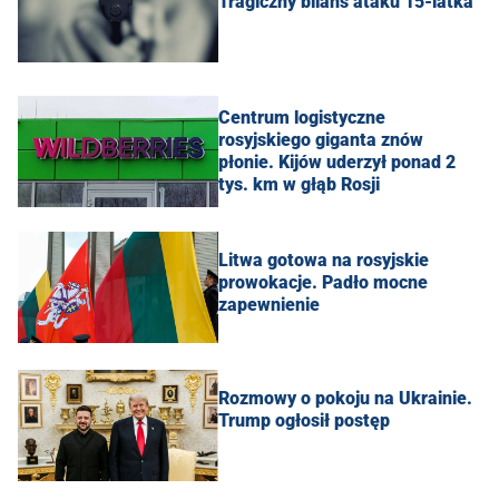
Tragiczny bilans ataku 15-latka
Centrum logistyczne
rosyjskiego giganta znów
płonie. Kijów uderzył ponad 2
tys. km w głąb Rosji
Litwa gotowa na rosyjskie
prowokacje. Padło mocne
zapewnienie
Rozmowy o pokoju na Ukrainie.
Trump ogłosił postęp