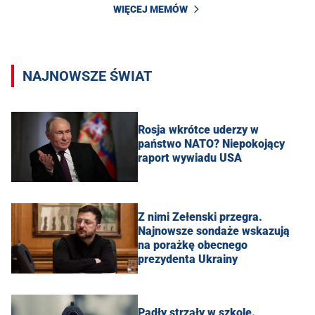
WIĘCEJ MEMÓW
NAJNOWSZE ŚWIAT
Rosja wkrótce uderzy w
państwo NATO? Niepokojący
raport wywiadu USA
Z nimi Zełenski przegra.
Najnowsze sondaże wskazują
na porażkę obecnego
prezydenta Ukrainy
Padły strzały w szkole.