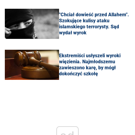
"Chciał dowieść przed Allahem".
Szokujące kulisy ataku
islamskiego terrorysty. Sąd
wydał wyrok
Ekstremiści usłyszeli wyroki
więzienia. Najmłodszemu
zawieszono karę, by mógł
dokończyć szkołę