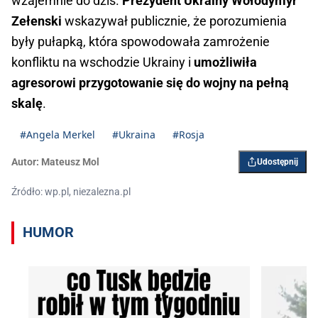
wzajemnie do dziś.
Prezydent Ukrainy Wołodymyr
Zełenski
wskazywał publicznie, że porozumienia
były pułapką, która spowodowała zamrożenie
konfliktu na wschodzie Ukrainy i
umożliwiła
agresorowi przygotowanie się do wojny na pełną
skalę
.
#Angela Merkel
#Ukraina
#Rosja
Autor:
Mateusz Mol
Udostępnij
Źródło: wp.pl, niezalezna.pl
HUMOR