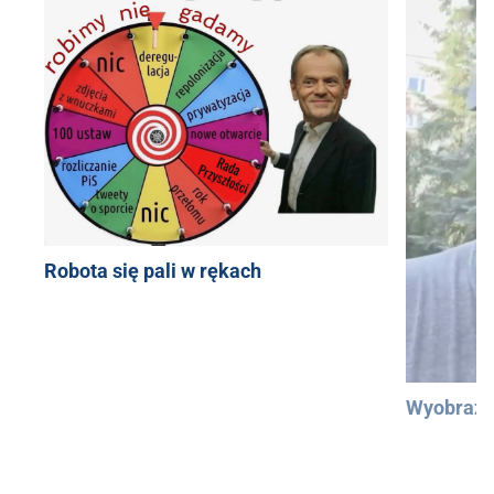
Robota się pali w rękach
Wyobraźc