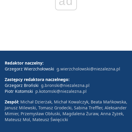
ad
Redaktor naczelny:
Grzegorz Wierzchołowski
g.wierzcholowski@niezalezna.pl
Zastępcy redaktora naczelnego:
Grzegorz Broński
g.bronski@niezalezna.pl
Piotr Kotomski
p.kotomski@niezalezna.pl
Zespół:
Michał Dzierżak, Michał Kowalczyk, Beata Mańkowska,
Janusz Milewski, Tomasz Grodecki, Sabina Treffler, Aleksander
Mimier, Przemysław Obłuski, Magdalena Żuraw, Anna Zyzek,
Mateusz Mol, Mateusz Święcicki