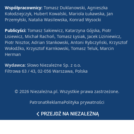
Współpracownicy:
Tomasz Duklanowski, Agnieszka
Kołodziejczyk, Hubert Kowalski, Mariola Łukawska, Jan
Przemyłski, Natalia Wasilewska, Konrad Wysocki
Publicyści:
Tomasz Sakiewicz, Katarzyna Gójska, Piotr
Lisiewicz, Michał Rachoń, Tomasz Łysiak, Jacek Liziniewicz,
Piotr Nisztor, Adrian Stankowski, Antoni Rybczyński, Krzysztof
Wołodźko, Krzysztof Karnkowski, Tomasz Teluk, Marcin
Herman
Wydawca:
Słowo Niezależne Sp. z o.o.
Filtrowa 63 / 43, 02-056 Warszawa, Polska
© 2026 Niezależna.pl. Wszystkie prawa zastrzeżone.
Patronat
Reklama
Polityka prywatności
PRZEJDŹ NA NIEZALEŻNĄ