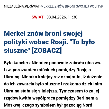
NIEZALEŻNA.PL
›
ŚWIAT
›
MERKEL ZNÓW BRONI SWOJEJ POLITYKI WOB
ŚWIAT
03.04.2026, 11:30
Merkel znów broni swojej
polityki wobec Rosji. "To było
słuszne" [ZOBACZ]
Była kanclerz Niemiec ponownie zabrała głos ws.
tzw. porozumień mińskich pomiędzy Rosją a
Ukrainą. Niemka kolejny raz oznajmiła, iż dążenie
do ich zawarcia było słuszne i rzekomo dzięki nim
Ukraina stała się silniejsza. Tymczasem to za jej
rządów kwitła współpraca pomiędzy Berlinem a
Moskwą, czego symbolem był gazociąg Nord