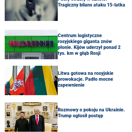
Tragiczny bilans ataku 15-latka
Centrum logistyczne
rosyjskiego giganta znów
płonie. Kijów uderzył ponad 2
tys. km w głąb Rosji
Litwa gotowa na rosyjskie
prowokacje. Padło mocne
zapewnienie
Rozmowy o pokoju na Ukrainie.
Trump ogłosił postęp