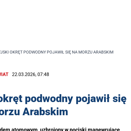
YJSKI OKRĘT PODWODNY POJAWIŁ SIĘ NA MORZU ARABSKIM
IAT
22.03.2026, 07:48
okręt podwodny pojawił się
orzu Arabskim
pędem atomowym, uzbrojony w pociski manewrujące