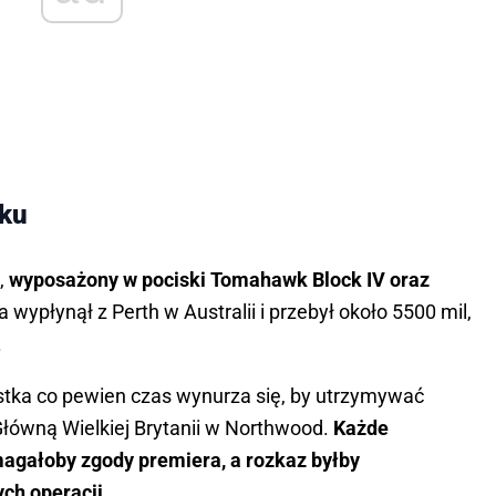
nku
,
wyposażony w pociski Tomahawk Block IV oraz
 wypłynął z Perth w Australii i przebył około 5500 mil,
.
stka co pewien czas wynurza się, by utrzymywać
łówną Wielkiej Brytanii w Northwood.
Każde
agałoby zgody premiera, a rozkaz byłby
ch operacji.