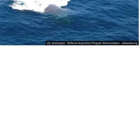
zdj. ilustracyjne - Defense Acquisition Program Administration - wikipedia.org