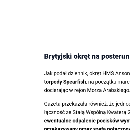
Brytyjski okręt na posteru
Jak podał dziennik, okręt HMS Anson
torpedy Spearfish
, na początku marca
docierając w rejon Morza Arabskiego
Gazeta przekazała również, że jedno
łączność ze Stałą Wspólną Kwaterą G
ewentualne odpalenie pocisków wym
przekazywany przez szefa połączony