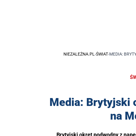
NIEZALEŻNA.PL
›
ŚWIAT
›
MEDIA: BRYT
ŚW
Media: Brytyjski 
na M
Brytyjski okręt podwodny z na