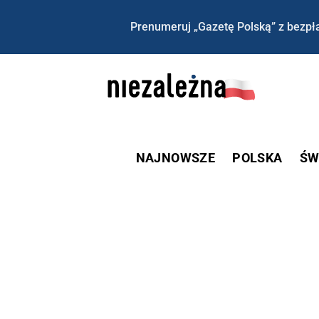
Prenumeruj „Gazetę Polską” z bezpła
NAJNOWSZE
POLSKA
ŚW