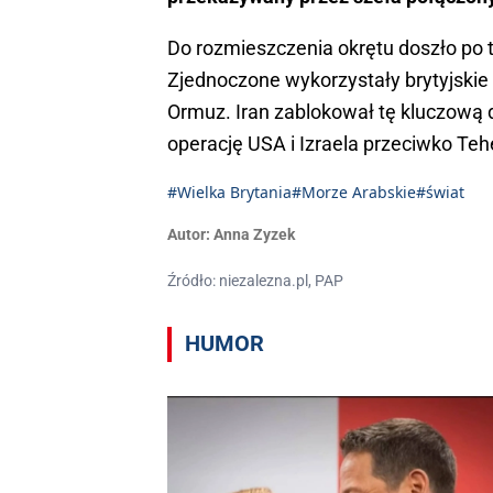
Do rozmieszczenia okrętu doszło po t
Zjednoczone wykorzystały brytyjskie 
Ormuz. Iran zablokował tę kluczową d
operację USA i Izraela przeciwko Teh
#Wielka Brytania
#Morze Arabskie
#świat
Autor:
Anna Zyzek
Źródło: niezalezna.pl, PAP
HUMOR