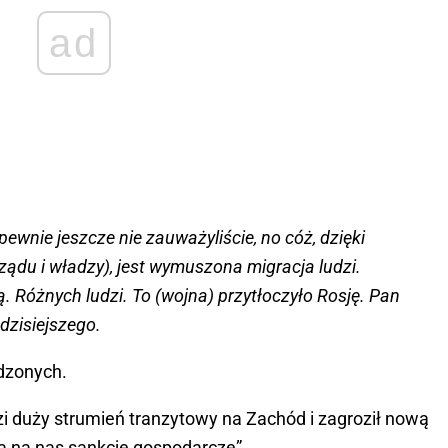
ad
wnie jeszcze nie zauważyliście, no cóż, dzięki
ządu i władzy), jest wymuszona migracja ludzi.
. Różnych ludzi. To (wojna) przytłoczyło Rosję. Pan
dzisiejszego.
dzonych.
zi duży strumień tranzytowy na Zachód i zagroził nową
ają na nas sankcje gospodarcze”.