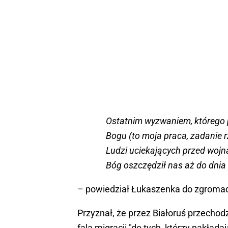
Ostatnim wyzwaniem, którego pe
Bogu (to moja praca, zadanie r
Ludzi uciekających przed wojną
Bóg oszczędził nas aż do dnia 
– powiedział Łukaszenka do zgroma
Przyznał, że przez Białoruś przechod
falą migracji "do tych, którzy nakład