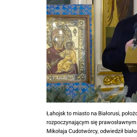
Alaksander Łukaszenka przemawiający w cerkwi
Łahojsk to miasto na Białorusi, położ
rozpoczynającym się prawosławnym 
Mikołaja Cudotwórcy, odwiedził biał