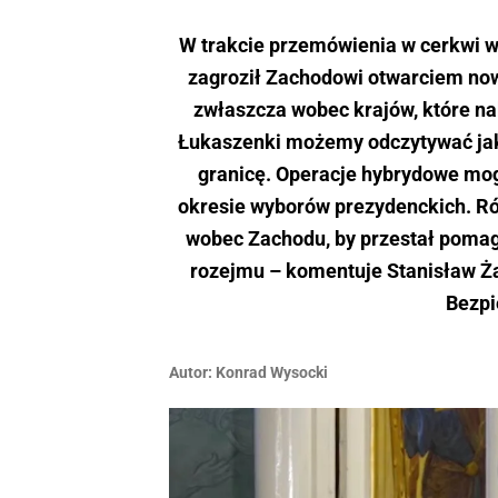
W trakcie przemówienia w cerkwi w
zagroził Zachodowi otwarciem now
zwłaszcza wobec krajów, które na
Łukaszenki możemy odczytywać jako
granicę. Operacje hybrydowe mogą
okresie wyborów prezydenckich. Ró
wobec Zachodu, by przestał pomaga
rozejmu – komentuje Stanisław Żar
Bezpi
Autor:
Konrad Wysocki