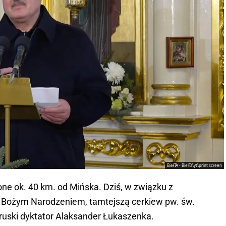
BiełTA - BiełTa\yt\print screen
one ok. 40 km. od Mińska. Dziś, w związku z
Bożym Narodzeniem, tamtejszą cerkiew pw. św.
oruski dyktator Alaksander Łukaszenka.