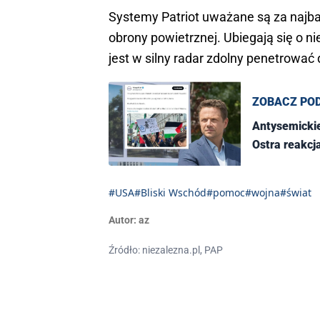
Systemy Patriot uważane są za naj
obrony powietrznej. Ubiegają się o 
jest w silny radar zdolny penetrować
ZOBACZ PO
Antysemickie
Ostra reakcj
#USA
#Bliski Wschód
#pomoc
#wojna
#świat
Autor:
az
Źródło: niezalezna.pl, PAP