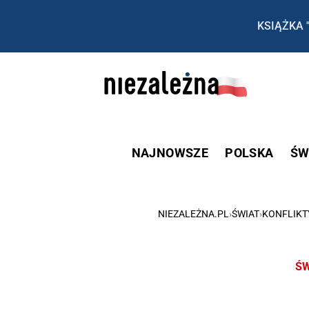
KSIĄŻKA 
NAJNOWSZE
POLSKA
ŚW
NIEZALEŻNA.PL
›
ŚWIAT
›
KONFLIKT
ŚW