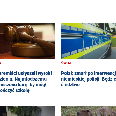
AT
ŚWIAT
tremiści usłyszeli wyroki
Polak zmarł po interwencj
zienia. Najmłodszemu
niemieckiej policji. Będzi
ieszono karę, by mógł
śledztwo
ończyć szkołę