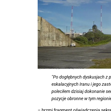
System obrony powietrznej THAAD
"Po dogłębnych dyskusjach z 
eskalacyjnych Iranu i jego zas
poleciłem dzisiaj dokonanie s
pozycje obronne w tym regioni
– brzmi fragment oświadczenia sekre