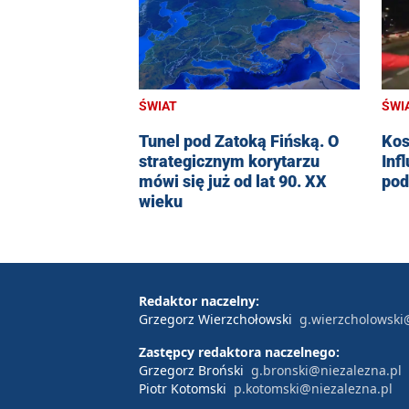
ŚWIAT
ŚWI
Tunel pod Zatoką Fińską. O
Kos
strategicznym korytarzu
Inf
mówi się już od lat 90. XX
pod
wieku
Redaktor naczelny:
Grzegorz Wierzchołowski
g.wierzcholowski
Zastępcy redaktora naczelnego:
Grzegorz Broński
g.bronski@niezalezna.pl
Piotr Kotomski
p.kotomski@niezalezna.pl