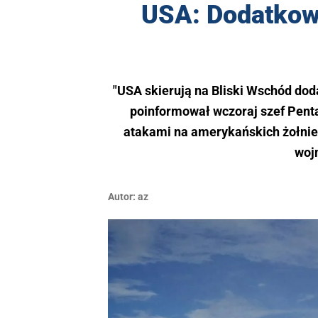
USA: Dodatkowe
"USA skierują na Bliski Wschód dod
poinformował wczoraj szef Penta
atakami na amerykańskich żołnierz
woj
Autor:
az