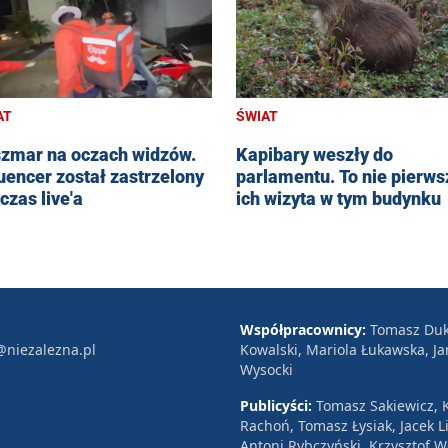
AT
ŚWIAT
zmar na oczach widzów.
Kapibary weszły do
luencer został zastrzelony
parlamentu. To nie pierws
czas live'a
ich wizyta w tym budynku
Współpracownicy:
Tomasz Duk
@niezalezna.pl
Kowalski, Mariola Łukawska, Ja
Wysocki
Publicyści:
Tomasz Sakiewicz, K
Rachoń, Tomasz Łysiak, Jacek Li
Antoni Rybczyński, Krzysztof 