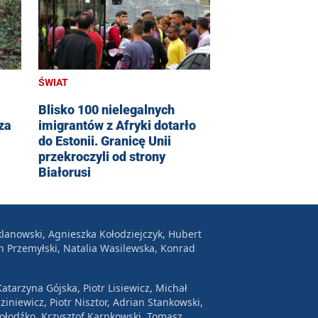
ŚWIAT
Blisko 100 nielegalnych
za
imigrantów z Afryki dotarło
do Estonii. Granicę Unii
przekroczyli od strony
Białorusi
lanowski, Agnieszka Kołodziejczyk, Hubert
n Przemyłski, Natalia Wasilewska, Konrad
atarzyna Gójska, Piotr Lisiewicz, Michał
ziniewicz, Piotr Nisztor, Adrian Stankowski,
Wołodźko, Krzysztof Karnkowski, Tomasz