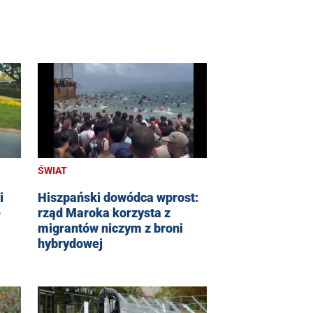
ŚWIAT
i
Hiszpański dowódca wprost:
e
rząd Maroka korzysta z
migrantów niczym z broni
hybrydowej