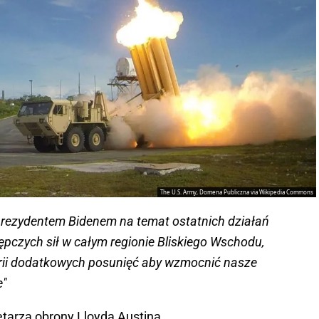
The U.S. Army, Domena Publiczna via Wikipedia Commons
prezydentem Bidenem na temat ostatnich działań
tępczych sił w całym regionie Bliskiego Wschodu,
erii dodatkowych posunięć aby wzmocnić nasze
e"
tarza obrony Lloyda Austina.