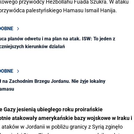
jskowego przywódcy Hezbollahu Fuada Szukra. W ataku
y przywódca palestyńskiego Hamasu Ismail Hanija.
DOBNE
zuca planów odwetu i ma plan na atak. ISW: To jeden z
czniejszych kierunków działań
DOBNE
ył na Zachodnim Brzegu Jordanu. Nie żyje lokalny
Hamasu
e Gazy jesienią ubiegłego roku proirańskie
otnie atakowały amerykańskie bazy wojskowe w Iraku i
ataków w Jordanii w pobliżu granicy z Syrią zginęło