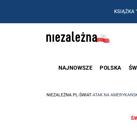
KSIĄŻKA 
NAJNOWSZE
POLSKA
ŚW
NIEZALEŻNA.PL
›
ŚWIAT
›
ATAK NA AMERYKAŃSK
ŚW