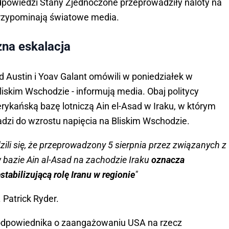
dpowiedzi Stany Zjednoczone przeprowadziły naloty na
 przypominają światowe media.
zna eskalacja
yd Austin i Yoav Galant omówili w poniedziałek w
liskim Wschodzie - informują media. Obaj politycy
erykańską bazę lotniczą Ain el-Asad w Iraku, w którym
wadzi do wzrostu napięcia na Bliskim Wschodzie.
dzili się, że przeprowadzony 5 sierpnia przez związanych z
 bazie Ain al-Asad na zachodzie Iraku
oznacza
tabilizującą rolę Iranu w regionie
"
 Patrick Ryder.
 odpowiednika o zaangażowaniu USA na rzecz