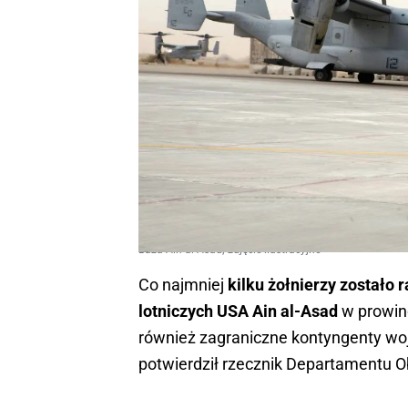
Baza Ain al-Asad; zdjęcie ilustracyjne
Co najmniej
kilku żołnierzy zostało 
lotniczych USA Ain al-Asad
w prowinc
również zagraniczne kontyngenty woj
potwierdził rzecznik Departamentu Ob