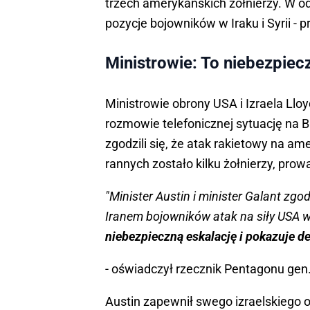
trzech amerykańskich żołnierzy. W o
pozycje bojowników w Iraku i Syrii -
Ministrowie: To niebezpiec
Ministrowie obrony USA i Izraela Llo
rozmowie telefonicznej sytuację na B
zgodzili się, że atak rakietowy na am
rannych zostało kilku żołnierzy, pro
"Minister Austin i minister Galant zgo
Iranem bojowników atak na siły USA w
niebezpieczną eskalację i pokazuje des
- oświadczył rzecznik Pentagonu gen.
Austin zapewnił swego izraelskiego