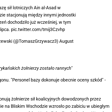
zę sił lotniczych Ain al-Asad w
zie stacjonują między innymi jednostki
zeń dochodziło już wcześniej, w tym
lipca.
pic.twitter.com/tmij3Czvhp
zewski (@TomaszGrzywacz3)
August
ykańskich żołnierzy zostało rannych"
gonu. "Personel bazy dokonuje obecnie oceny szkód" -
jonują żołnierze sił koalicyjnych dowodzonych przez
e na Bliskim Wschodzie wzrosło po zabiciu w ubiegłym