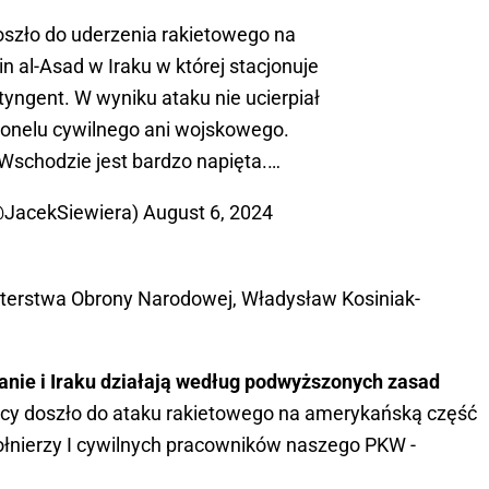
oszło do uderzenia rakietowego na
n al-Asad w Iraku w której stacjonuje
tyngent. W wyniku ataku nie ucierpiał
rsonelu cywilnego ani wojskowego.
 Wschodzie jest bardzo napięta.…
@JacekSiewiera)
August 6, 2024
sterstwa Obrony Narodowej, Władysław Kosiniak-
nie i Iraku działają według podwyższonych zasad
nocy doszło do ataku rakietowego na amerykańską część
 żołnierzy I cywilnych pracowników naszego PKW -