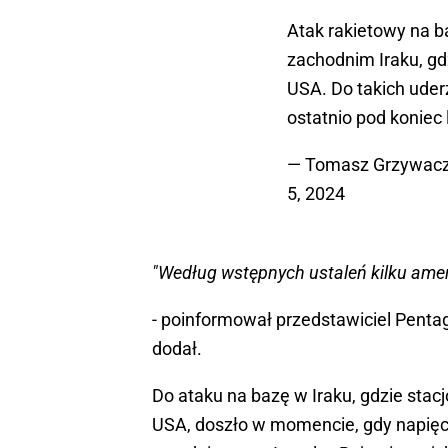
Atak rakietowy na ba
zachodnim Iraku, gd
USA. Do takich uder
ostatnio pod koniec 
— Tomasz Grzywac
5, 2024
"Według wstępnych ustaleń kilku amer
- poinformował przedstawiciel Penta
dodał.
Do ataku na bazę w Iraku, gdzie stac
USA, doszło w momencie, gdy napięci