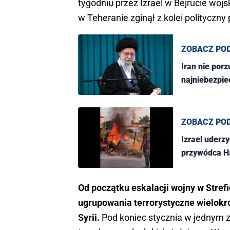
tygodniu przez Izrael w Bejrucie wo
w Teheranie zginął z kolei polityczn
ZOBACZ PO
Iran nie por
najniebezpie
ZOBACZ PO
Izrael uderz
przywódca 
Od początku eskalacji wojny w Strefi
ugrupowania terrorystyczne wielokr
Syrii.
Pod koniec stycznia w jednym z 