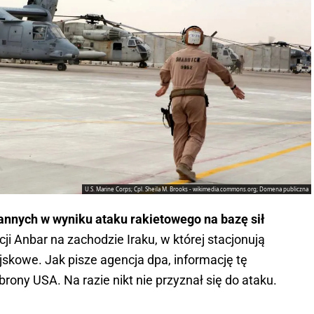
U.S. Marine Corps; Cpl. Sheila M. Brooks - wikimedia.commons.org; Domena publiczna
rannych w wyniku ataku rakietowego na bazę sił
ji Anbar na zachodzie Iraku, w której stacjonują
skowe. Jak pisze agencja dpa, informację tę
rony USA. Na razie nikt nie przyznał się do ataku.