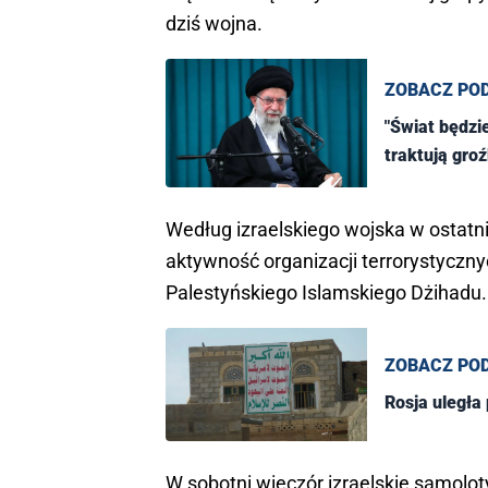
dziś wojna.
— OSINTYB (@Osin
ZOBACZ PO
"Świat będz
traktują gro
Według izraelskiego wojska w ostatn
aktywność organizacji terrorystyczn
Palestyńskiego Islamskiego Dżihadu.
ZOBACZ PO
Rosja uległa 
W sobotni wieczór izraelskie samolot