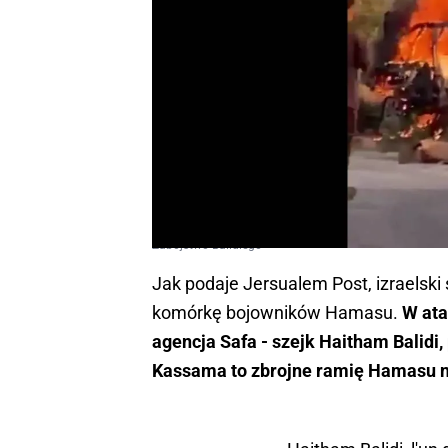
Zabójstwo Balidiego
Jak podaje Jersualem Post, izraelsk
komórkę bojowników Hamasu.
W ata
agencja Safa - szejk Haitham Balidi
Kassama to zbrojne ramię Hamasu n