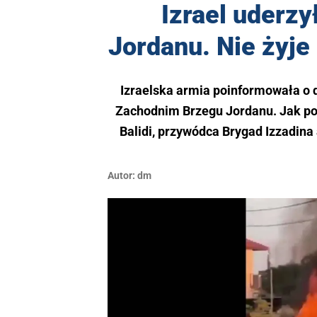
Izrael uderz
Jordanu. Nie żyj
Izraelska armia poinformowała o
Zachodnim Brzegu Jordanu. Jak poda
Balidi, przywódca Brygad Izzadin
Autor:
dm