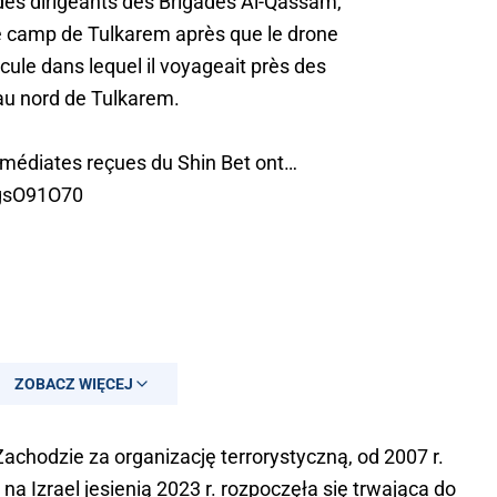
 des dirigeants des Brigades Al-Qassam,
le camp de Tulkarem après que le drone
cule dans lequel il voyageait près des
a, au nord de Tulkarem.
médiates reçues du Shin Bet ont…
mgsO91O70
ZOBACZ WIĘCEJ
chodzie za organizację terrorystyczną, od 2007 r.
 na Izrael jesienią 2023 r. rozpoczęła się trwająca do