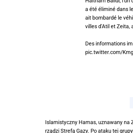
Haitham Balidi, l'un
a été éliminé dans 
ait bombardé le véhi
villes d'Atil et Zeit
Des informations im
pic.twitter.com/K
Islamistyczny Hamas, uznawany na Za
rządzi Strefą Gazy. Po ataku tej grupy