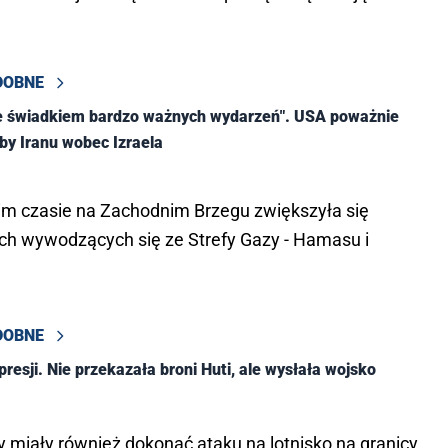
tYB)
August 3, 2024
DOBNE
ie świadkiem bardzo ważnych wydarzeń". USA poważnie
źby Iranu wobec Izraela
im czasie na Zachodnim Brzegu zwiększyła się
ych wywodzących się ze Strefy Gazy - Hamasu i
DOBNE
presji. Nie przekazała broni Huti, ale wysłała wojsko
y miały również dokonać ataku na lotnisko na granicy