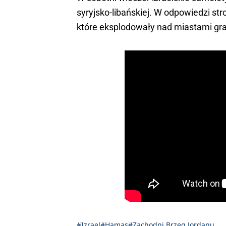
syryjsko-libańskiej. W odpowiedzi str
które eksplodowały nad miastami gr
#Izrael
#Hamas
#Zachodni Brzeg Jordanu