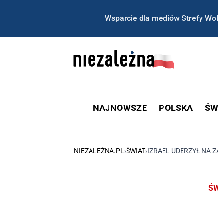
Wsparcie dla mediów Strefy Wol
NAJNOWSZE
POLSKA
ŚW
NIEZALEŻNA.PL
›
ŚWIAT
›
IZRAEL UDERZYŁ NA 
ŚW