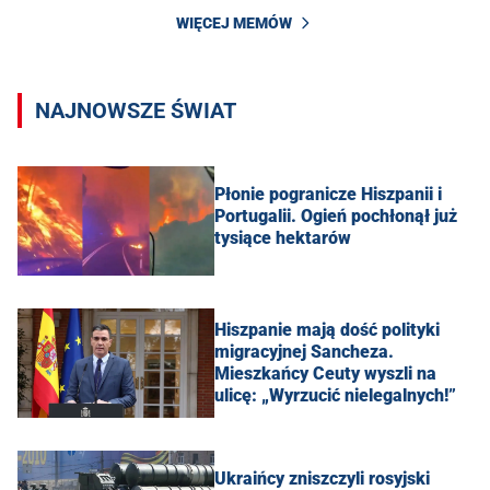
WIĘCEJ MEMÓW
NAJNOWSZE ŚWIAT
Płonie pogranicze Hiszpanii i
Portugalii. Ogień pochłonął już
tysiące hektarów
Hiszpanie mają dość polityki
migracyjnej Sancheza.
Mieszkańcy Ceuty wyszli na
ulicę: „Wyrzucić nielegalnych!”
Ukraińcy zniszczyli rosyjski