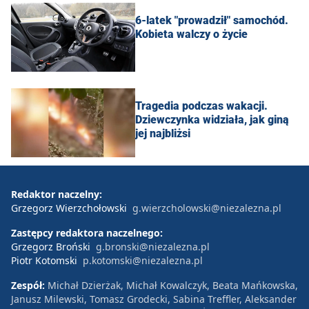
6-latek "prowadził" samochód.
Kobieta walczy o życie
Tragedia podczas wakacji.
Dziewczynka widziała, jak giną
jej najbliżsi
Redaktor naczelny:
Grzegorz Wierzchołowski
g.wierzcholowski@niezalezna.pl
Zastępcy redaktora naczelnego:
Grzegorz Broński
g.bronski@niezalezna.pl
Piotr Kotomski
p.kotomski@niezalezna.pl
Zespół:
Michał Dzierżak, Michał Kowalczyk, Beata Mańkowska,
Janusz Milewski, Tomasz Grodecki, Sabina Treffler, Aleksander