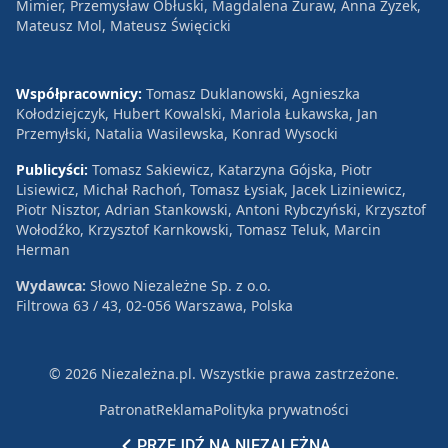
Mimier, Przemysław Obłuski, Magdalena Żuraw, Anna Zyzek,
Mateusz Mol, Mateusz Święcicki
Współpracownicy:
Tomasz Duklanowski, Agnieszka
Kołodziejczyk, Hubert Kowalski, Mariola Łukawska, Jan
Przemyłski, Natalia Wasilewska, Konrad Wysocki
Publicyści:
Tomasz Sakiewicz, Katarzyna Gójska, Piotr
Lisiewicz, Michał Rachoń, Tomasz Łysiak, Jacek Liziniewicz,
Piotr Nisztor, Adrian Stankowski, Antoni Rybczyński, Krzysztof
Wołodźko, Krzysztof Karnkowski, Tomasz Teluk, Marcin
Herman
Wydawca:
Słowo Niezależne Sp. z o.o.
Filtrowa 63 / 43, 02-056 Warszawa, Polska
© 2026 Niezależna.pl. Wszystkie prawa zastrzeżone.
Patronat
Reklama
Polityka prywatności
PRZEJDŹ NA NIEZALEŻNĄ