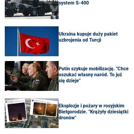
system S-400
Ukraina kupuje duży pakiet
uzbrojenia od Turcji
Putin szykuje mobilizację. "Chce
oszukać własny naród. To już
się dzieje"
Eksplozje i pożary w rosyjskim
Biełgorodzie. "Krążyły dziesiątki
dronów"