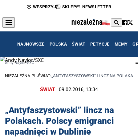
WESPRZYJ
SKLEP
NEWSLETTER
NAJNOWSZE
POLSKA
ŚWIAT
PETYCJE
MEMY
G
Andy Naylor/SXC
NIEZALEŻNA.PL
›
ŚWIAT
›
„ANTYFASZYSTOWSKI” LINCZ NA POLAKACH
ŚWIAT
09.02.2016, 13:34
„Antyfaszystowski” lincz na
Polakach. Polscy emigranci
napadnięci w Dublinie