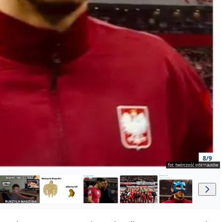
8/9
fot. twórczość internautów