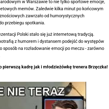
Narodowym w Warszawie to nie tylko sportowe emocje,
ernetowych memów. Zaledwie kilka minut po końcowym
cznościowych zawrzało od humorystycznych
do przebiegu spotkania.
tacji Polski stało się już internetową tradycją.
e potrafią z humorem i dystansem podejść do występów
to sposób na rozładowanie emocji po meczu - zarówno
.
o pierwszą kadrę jak i młodzieżówkę trenera Brzęczka!