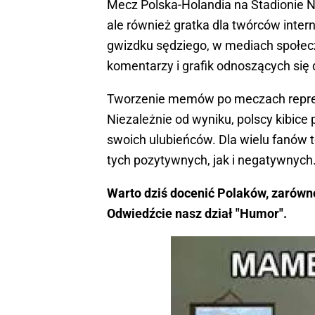
Mecz Polska-Holandia na Stadionie 
ale również gratka dla twórców int
gwizdku sędziego, w mediach społe
komentarzy i grafik odnoszących się 
Tworzenie memów po meczach reprezen
Niezależnie od wyniku, polscy kibic
swoich ulubieńców. Dla wielu fanów 
tych pozytywnych, jak i negatywnych
Warto dziś docenić Polaków, zarówn
Odwiedźcie nasz dział "Humor".