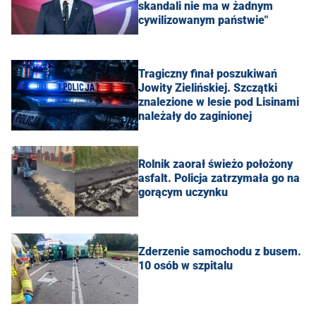
skandali nie ma w żadnym
cywilizowanym państwie"
Tragiczny finał poszukiwań
Jowity Zielińskiej. Szczątki
znalezione w lesie pod Lisinami
należały do zaginionej
Rolnik zaorał świeżo położony
asfalt. Policja zatrzymała go na
gorącym uczynku
Zderzenie samochodu z busem.
10 osób w szpitalu