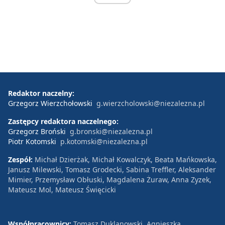
Redaktor naczelny:
Grzegorz Wierzchołowski
g.wierzcholowski@niezalezna.pl
Zastępcy redaktora naczelnego:
Grzegorz Broński
g.bronski@niezalezna.pl
Piotr Kotomski
p.kotomski@niezalezna.pl
Zespół:
Michał Dzierżak, Michał Kowalczyk, Beata Mańkowska,
Janusz Milewski, Tomasz Grodecki, Sabina Treffler, Aleksander
Mimier, Przemysław Obłuski, Magdalena Żuraw, Anna Zyzek,
Mateusz Mol, Mateusz Święcicki
Współpracownicy:
Tomasz Duklanowski, Agnieszka