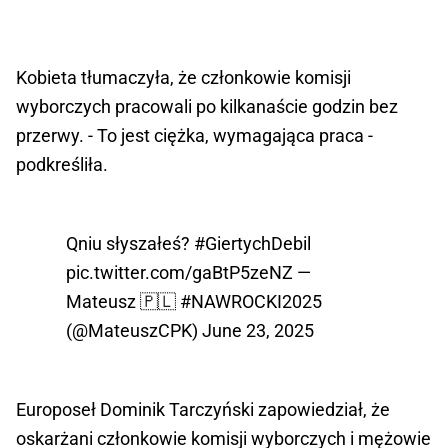
Kobieta tłumaczyła, że członkowie komisji
wyborczych pracowali po kilkanaście godzin bez
przerwy. - To jest ciężka, wymagająca praca -
podkreśliła.
Qniu słyszałeś?
#GiertychDebil
pic.twitter.com/gaBtP5zeNZ
—
Mateusz 🇵🇱 #NAWROCKI2025
(@MateuszCPK)
June 23, 2025
Europoseł Dominik Tarczyński zapowiedział, że
oskarżani członkowie komisji wyborczych i mężowie