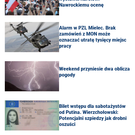
Nawrockiemu ocenę
Alarm w PZL Mielec. Brak
zamówień z MON może
oznaczać utratę tysięcy miejsc
pracy
Weekend przyniesie dwa oblicza
pogody
Bilet wstępu dla sabotażystów
od Putina. Wierzchołowski:
Potencjalni szpiedzy jak drobni
oszuści