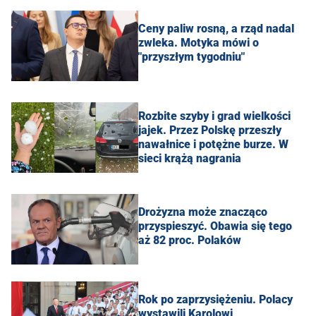
Ceny paliw rosną, a rząd nadal
zwleka. Motyka mówi o
"przyszłym tygodniu"
Rozbite szyby i grad wielkości
jajek. Przez Polskę przeszły
nawałnice i potężne burze. W
sieci krążą nagrania
Drożyzna może znacząco
przyspieszyć. Obawia się tego
aż 82 proc. Polaków
Rok po zaprzysiężeniu. Polacy
wystawili Karolowi