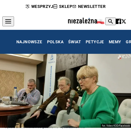
WESPRZYJ
SKLEP
NEWSLETTER
NAJNOWSZE
POLSKA
ŚWIAT
PETYCJE
MEMY
G
fot. Video KOD/Facebook
Sędzia Beata Morawiec gościła na wydarzeniu KOD