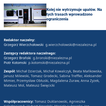
Kolej nie wytrzymuje upałów. Na
tych trasach wprowadzono
ograniczenia
Redaktor naczelny:
Grzegorz Wierzchołowski
g.wierzcholowski@niezalezna.pl
Zastępcy redaktora naczelnego:
Grzegorz Broński
g.bronski@niezalezna.pl
Piotr Kotomski
p.kotomski@niezalezna.pl
Zespół:
Michał Dzierżak, Michał Kowalczyk, Beata Mańkowska,
Janusz Milewski, Tomasz Grodecki, Sabina Treffler, Aleksander
Mimier, Przemysław Obłuski, Magdalena Żuraw, Anna Zyzek,
Mateusz Mol, Mateusz Święcicki
Współpracownicy:
Tomasz Duklanowski, Agnieszka