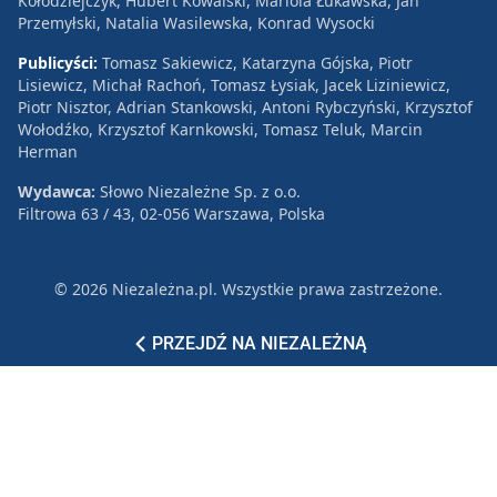
Kołodziejczyk, Hubert Kowalski, Mariola Łukawska, Jan
Przemyłski, Natalia Wasilewska, Konrad Wysocki
Publicyści:
Tomasz Sakiewicz, Katarzyna Gójska, Piotr
Lisiewicz, Michał Rachoń, Tomasz Łysiak, Jacek Liziniewicz,
Piotr Nisztor, Adrian Stankowski, Antoni Rybczyński, Krzysztof
Wołodźko, Krzysztof Karnkowski, Tomasz Teluk, Marcin
Herman
Wydawca:
Słowo Niezależne Sp. z o.o.
Filtrowa 63 / 43, 02-056 Warszawa, Polska
© 2026 Niezależna.pl. Wszystkie prawa zastrzeżone.
Patronat
Reklama
Polityka prywatności
PRZEJDŹ NA NIEZALEŻNĄ