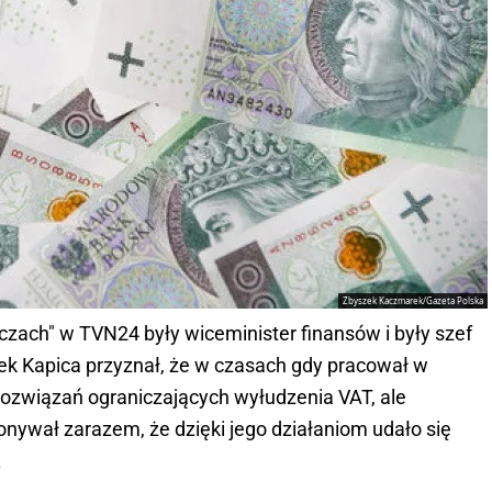
Zbyszek Kaczmarek/Gazeta Polska
czach" w TVN24 były wiceminister finansów i były szef
cek Kapica przyznał, że w czasach gdy pracował w
rozwiązań ograniczających wyłudzenia VAT, ale
onywał zarazem, że dzięki jego działaniom udało się
.