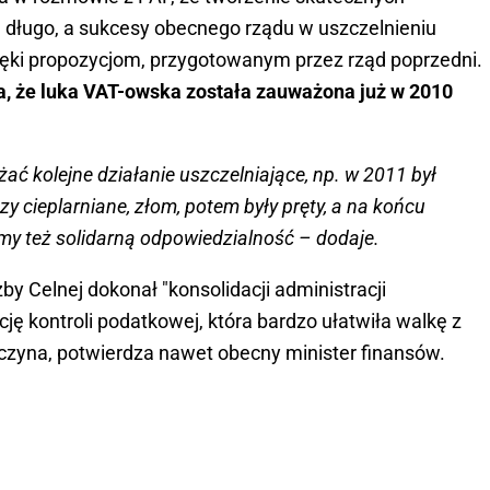
długo, a sukcesy obecnego rządu w uszczelnieniu
ęki propozycjom, przygotowanym przez rząd poprzedni.
a, że luka VAT-owska została zauważona już w 2010
ć kolejne działanie uszczelniające, np. w 2011 był
 cieplarniane, złom, potem były pręty, a na końcu
śmy też solidarną odpowiedzialność – dodaje.
by Celnej dokonał "konsolidacji administracji
ję kontroli podatkowej, która bardzo ułatwiła walkę z
zczyna, potwierdza nawet obecny minister finansów.