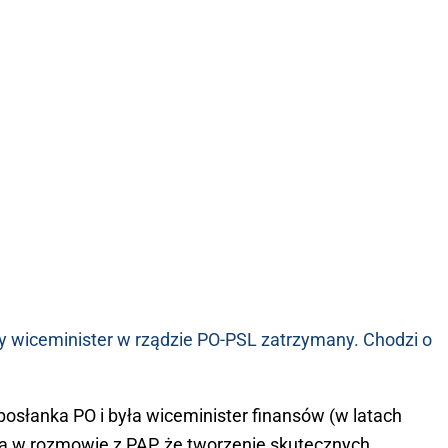
 wiceminister w rządzie PO-PSL zatrzymany. Chodzi o
osłanka PO i była wiceminister finansów (w latach
a w rozmowie z PAP, że tworzenie skutecznych