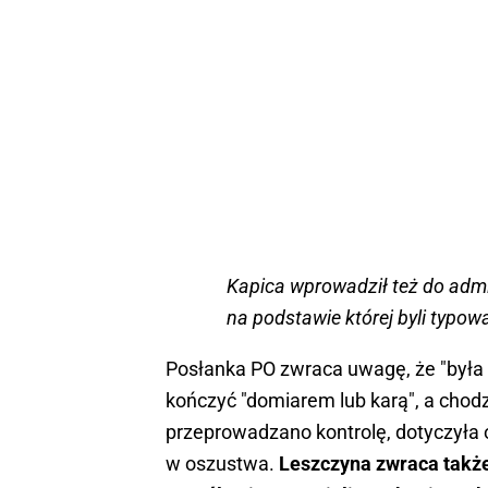
Kapica wprowadził też do admin
na podstawie której byli typowa
Posłanka PO zwraca uwagę, że "była t
kończyć "domiarem lub karą", a chodził
przeprowadzano kontrolę, dotyczyła
w oszustwa.
Leszczyna zwraca także 