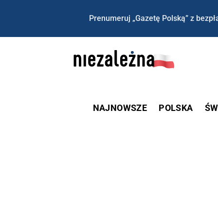
Prenumeruj „Gazetę Polską” z bezpła
NAJNOWSZE
POLSKA
ŚW