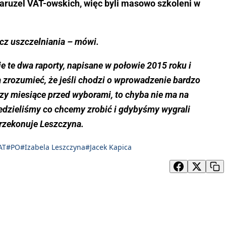
aruzel VAT-owskich, więc byli masowo szkoleni w
ecz uszczelniania – mówi.
e te dwa raporty, napisane w połowie 2015 roku i
zrozumieć, że jeśli chodzi o wprowadzenie bardzo
rzy miesiące przed wyborami, to chyba nie ma na
 Wiedzieliśmy co chcemy zrobić i gdybyśmy wygrali
przekonuje Leszczyna.
AT
#PO
#Izabela Leszczyna
#Jacek Kapica