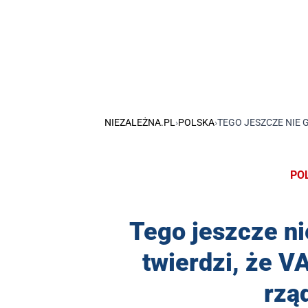
NIEZALEŻNA.PL
›
POLSKA
›
TEGO JESZCZE NIE G
PO
Tego jeszcze ni
twierdzi, że V
rzą