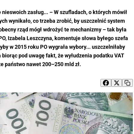
e nieswoich zasług... – W szufladach, o których mówił
rych wynikało, co trzeba zrobić, by uszczelnić system
 obecny rząd mógł wdrożyć te mechanizmy – tak była
PO, Izabela Leszczyna, komentuje słowa byłego szefa
gdyby w 2015 roku PO wygrała wybory... uszczelniłaby
 biorąc pod uwagę fakt, że wyłudzenia podatku VAT
e państwo nawet 200–250 mld zł.