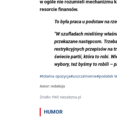
w ogóle nie rozumieli mechanizmu k
resorcie finansów.
To była praca u podstaw na rz
"W szufladach mieliśmy właśni
przekazane następcom. Trzeba 
restrykcyjnych przepisów na t
świecie partii, która to robi.
wybory, też byśmy to robili – 
#totalna opozycja
#uszczelnienie
#podatek V
Autor:
redakcja
Źródło: PAP, niezalezna.pl
HUMOR