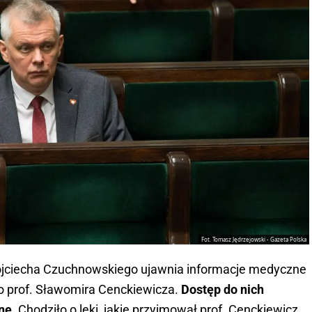
Fot. Tomasz Jędrzejowski - Gazeta Polska
ojciecha Czuchnowskiego ujawnia informacje medyczne
 prof. Sławomira Cenckiewicza.
Dostęp do nich
lne.
Chodziło o leki, jakie przyjmował prof. Cenckiewicz.