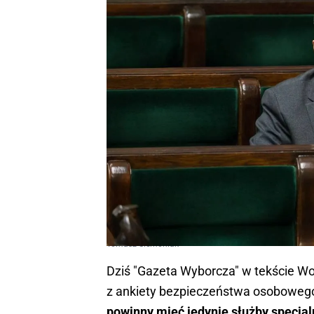
Tomasz Siemoniak
Dziś "Gazeta Wyborcza" w tekście W
z ankiety bezpieczeństwa osobowego
powinny mieć jedynie służby specja