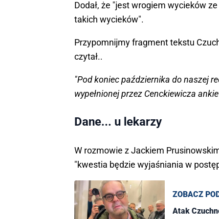
Dodał, że "jest wrogiem wycieków ze
takich wycieków".
Przypomnijmy fragment tekstu Czucho
czytał..
"Pod koniec października do naszej red
wypełnionej przez Cenckiewicza ankie
Dane... u lekarzy
W rozmowie z Jackiem Prusinowskim 
"kwestia będzie wyjaśniania w postę
ZOBACZ PO
Atak Czuchno