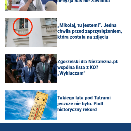
decyzja nas nie zawiodła"
„Mikołaj, tu jestem!”. Jedna
chwila przed zaprzysiężeniem,
która została na zdjęciu
Zgorzelski dla Niezalezna.pl:
wspólna lista z KO?
„Wykluczam”
Takiego lata pod Tatrami
jeszcze nie było. Padł
historyczny rekord