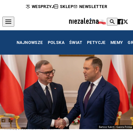
WESPRZYJ
SKLEP
NEWSLETTER
NAJNOWSZE
POLSKA
ŚWIAT
PETYCJE
MEMY
G
Bartosz Kalich - Gazeta Polska
Andrzej Duda i Karol Nawrocki