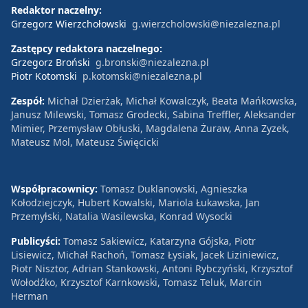
Redaktor naczelny:
Grzegorz Wierzchołowski
g.wierzcholowski@niezalezna.pl
Zastępcy redaktora naczelnego:
Grzegorz Broński
g.bronski@niezalezna.pl
Piotr Kotomski
p.kotomski@niezalezna.pl
Zespół:
Michał Dzierżak, Michał Kowalczyk, Beata Mańkowska,
Janusz Milewski, Tomasz Grodecki, Sabina Treffler, Aleksander
Mimier, Przemysław Obłuski, Magdalena Żuraw, Anna Zyzek,
Mateusz Mol, Mateusz Święcicki
Współpracownicy:
Tomasz Duklanowski, Agnieszka
Kołodziejczyk, Hubert Kowalski, Mariola Łukawska, Jan
Przemyłski, Natalia Wasilewska, Konrad Wysocki
Publicyści:
Tomasz Sakiewicz, Katarzyna Gójska, Piotr
Lisiewicz, Michał Rachoń, Tomasz Łysiak, Jacek Liziniewicz,
Piotr Nisztor, Adrian Stankowski, Antoni Rybczyński, Krzysztof
Wołodźko, Krzysztof Karnkowski, Tomasz Teluk, Marcin
Herman