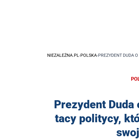
NIEZALEŻNA.PL
›
POLSKA
›
PREZYDENT DUDA O 
PO
Prezydent Duda o
tacy politycy, k
swo