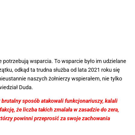
ze potrzebują wsparcia. To wsparcie było im udzielane
tku, odkąd ta trudna służba od lata 2021 roku się
nieustannie naszych żołnierzy wspierałem, nie tylko
wiedział Duda.
 w brutalny sposób atakowali funkcjonariuszy, kalali
kcję, że liczba takich zmalała w zasadzie do zera,
, którzy powinni przeprosić za swoje zachowania