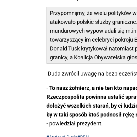
Przypomnijmy, że wielu polityków w 
atakowało polskie służby graniczne.
mundurowych wypowiadali się m.in.
towarzyszący im celebryci pokroju 
Donald Tusk krytykował natomiast p
granicy, a Koalicja Obywatelska gło
Duda zwrócił uwagę na bezpieczeńst
-
To nasz żołnierz, a nie ten kto nap
Rzeczpospolita powinna ustalić sp
dołożyć wszelkich starań, by ci ludzi
by w taki sposób ktoś podnosił rękę n
- powiedział prezydent.
#Andrzej Duda
#RBN