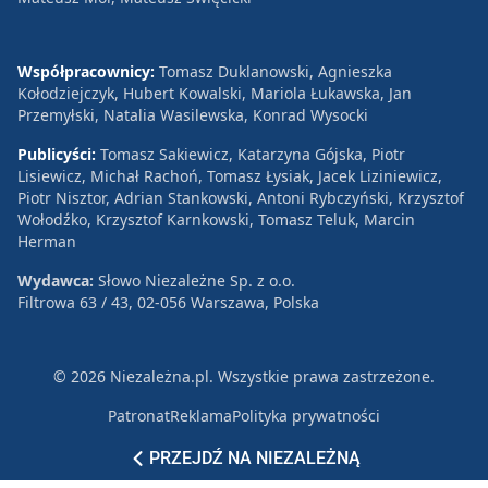
Współpracownicy:
Tomasz Duklanowski, Agnieszka
Kołodziejczyk, Hubert Kowalski, Mariola Łukawska, Jan
Przemyłski, Natalia Wasilewska, Konrad Wysocki
Publicyści:
Tomasz Sakiewicz, Katarzyna Gójska, Piotr
Lisiewicz, Michał Rachoń, Tomasz Łysiak, Jacek Liziniewicz,
Piotr Nisztor, Adrian Stankowski, Antoni Rybczyński, Krzysztof
Wołodźko, Krzysztof Karnkowski, Tomasz Teluk, Marcin
Herman
Wydawca:
Słowo Niezależne Sp. z o.o.
Filtrowa 63 / 43, 02-056 Warszawa, Polska
© 2026 Niezależna.pl. Wszystkie prawa zastrzeżone.
Patronat
Reklama
Polityka prywatności
PRZEJDŹ NA NIEZALEŻNĄ