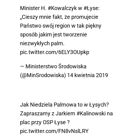
Minister H.
#Kowalczyk
w
#Łyse
:
„Cieszy mnie fakt, że promujecie
Państwo swój region w tak piękny
sposób jakim jest tworzenie
niezwykłych palm.
pic.twitter.com/6ELY3OUpkp
— Ministerstwo Środowiska
(@MinSrodowiska)
14 kwietnia 2019
Jak Niedziela Palmowa to w Łysych?
Zapraszamy z Jarkiem
#Kalinowski
na
plac przy OSP Łyse ?
pic.twitter.com/FN8vNslLRY