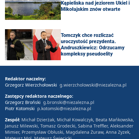
Kąpieliska nad jeziorem Ukiel i
Mikołajskim znów otwarte
Tomczyk chce rozliczać
uroczystość prezydenta.
Andruszkiewicz: Odrzucamy
kompleksy pseudoelity
Redaktor naczelny:
Grzegorz Wierzchołowski
g.wierzcholowski@niezalezna.pl
Zastępcy redaktora naczelnego:
Grzegorz Broński
g.bronski@niezalezna.pl
Piotr Kotomski
p.kotomski@niezalezna.pl
Zespół:
Michał Dzierżak, Michał Kowalczyk, Beata Mańkowska,
Janusz Milewski, Tomasz Grodecki, Sabina Treffler, Aleksander
Mimier, Przemysław Obłuski, Magdalena Żuraw, Anna Zyzek,
Mateusz Mol, Mateusz Święcicki