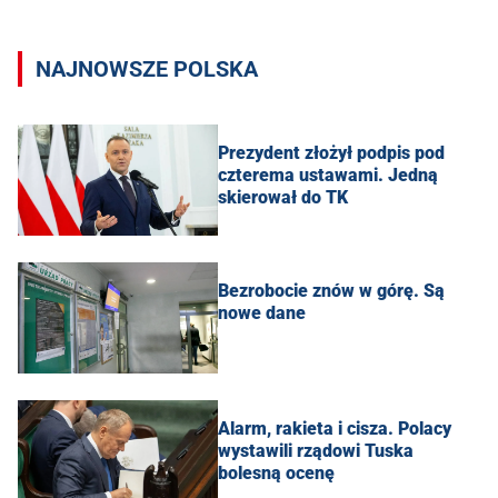
NAJNOWSZE POLSKA
Prezydent złożył podpis pod
czterema ustawami. Jedną
skierował do TK
Bezrobocie znów w górę. Są
nowe dane
Alarm, rakieta i cisza. Polacy
wystawili rządowi Tuska
bolesną ocenę