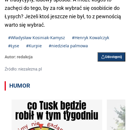
zachęci do tego, by za rok wybrać się osobiście do
Łysych? Jeżeli ktoś jeszcze nie był, to z pewnością
warto się wybrać.
#Władysław Kosiniak-Kamysz
#Henryk Kowalczyk
#Łyse
#Kurpie
#niedziela palmowa
Autor:
redakcja
Udostępnij
Źródło: niezalezna.pl
HUMOR