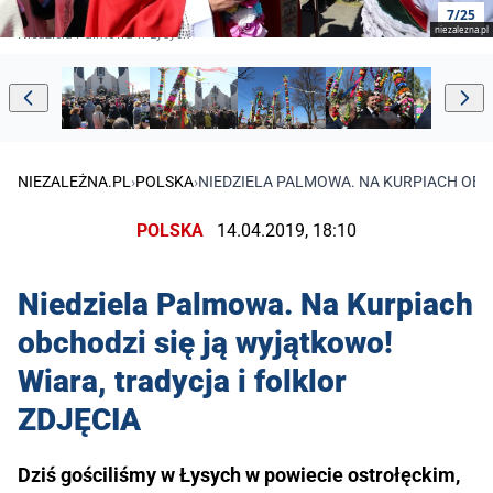
7/25
niezalezna.pl
Niedziela Palmowa w Łysych
NIEZALEŻNA.PL
›
POLSKA
›
NIEDZIELA PALMOWA. NA KURPIACH OBCH
POLSKA
14.04.2019, 18:10
Niedziela Palmowa. Na Kurpiach
obchodzi się ją wyjątkowo!
Wiara, tradycja i folklor
ZDJĘCIA
Dziś gościliśmy w Łysych w powiecie ostrołęckim,