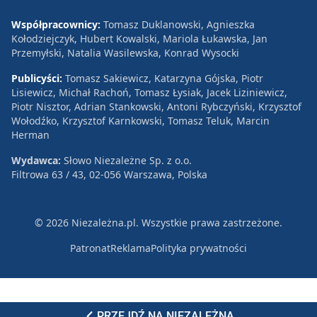
Współpracownicy:
Tomasz Duklanowski, Agnieszka
Kołodziejczyk, Hubert Kowalski, Mariola Łukawska, Jan
Przemyłski, Natalia Wasilewska, Konrad Wysocki
Publicyści:
Tomasz Sakiewicz, Katarzyna Gójska, Piotr
Lisiewicz, Michał Rachoń, Tomasz Łysiak, Jacek Liziniewicz,
Piotr Nisztor, Adrian Stankowski, Antoni Rybczyński, Krzysztof
Wołodźko, Krzysztof Karnkowski, Tomasz Teluk, Marcin
Herman
Wydawca:
Słowo Niezależne Sp. z o.o.
Filtrowa 63 / 43, 02-056 Warszawa, Polska
© 2026 Niezależna.pl. Wszystkie prawa zastrzeżone.
Patronat
Reklama
Polityka prywatności
PRZEJDŹ NA NIEZALEŻNĄ