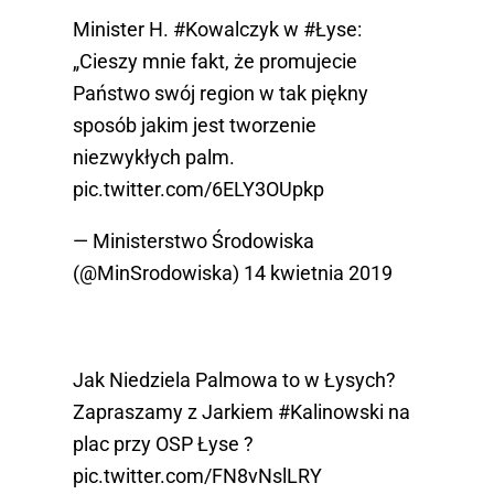
Minister H.
#Kowalczyk
w
#Łyse
:
„Cieszy mnie fakt, że promujecie
Państwo swój region w tak piękny
sposób jakim jest tworzenie
niezwykłych palm.
pic.twitter.com/6ELY3OUpkp
— Ministerstwo Środowiska
(@MinSrodowiska)
14 kwietnia 2019
Jak Niedziela Palmowa to w Łysych?
Zapraszamy z Jarkiem
#Kalinowski
na
plac przy OSP Łyse ?
pic.twitter.com/FN8vNslLRY