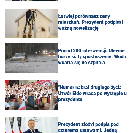
Łatwiej porównasz ceny
mieszkań. Prezydent podpisał
ważną nowelizację
Ponad 200 interwencji. Ulewne
burze siały spustoszenie. Woda
wdarła się do szpitala
"Numer nabrał drugiego życia".
Utwór Eldo wraca po występie u
prezydenta
Prezydent złożył podpis pod
czterema ustawami. Jedną