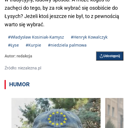
zachęci do tego, by za rok wybrać się osobiście do
Łysych? Jeżeli ktoś jeszcze nie był, to z pewnością
warto się wybrać.
#Władysław Kosiniak-Kamysz
#Henryk Kowalczyk
#Łyse
#Kurpie
#niedziela palmowa
Autor:
redakcja
Udostępnij
Źródło: niezalezna.pl
HUMOR