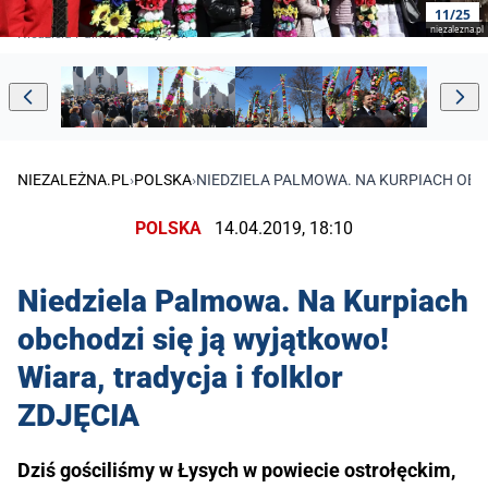
11/25
niezalezna.pl
Niedziela Palmowa w Łysych
NIEZALEŻNA.PL
›
POLSKA
›
NIEDZIELA PALMOWA. NA KURPIACH OBCH
POLSKA
14.04.2019, 18:10
Niedziela Palmowa. Na Kurpiach
obchodzi się ją wyjątkowo!
Wiara, tradycja i folklor
ZDJĘCIA
Dziś gościliśmy w Łysych w powiecie ostrołęckim,