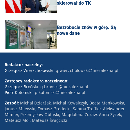
skierował do TK
Bezrobocie znów w górę. Są
nowe dane
Redaktor naczelny:
Grzegorz Wierzchołowski
g.wierzcholowski@niezalezna.pl
Zastępcy redaktora naczelnego:
Grzegorz Broński
g.bronski@niezalezna.pl
Piotr Kotomski
p.kotomski@niezalezna.pl
Zespół:
Michał Dzierżak, Michał Kowalczyk, Beata Mańkowska,
Janusz Milewski, Tomasz Grodecki, Sabina Treffler, Aleksander
Mimier, Przemysław Obłuski, Magdalena Żuraw, Anna Zyzek,
Mateusz Mol, Mateusz Święcicki