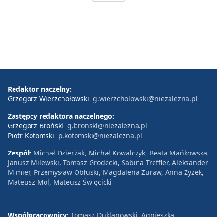
Redaktor naczelny:
Grzegorz Wierzchołowski
g.wierzcholowski@niezalezna.pl
Zastępcy redaktora naczelnego:
Grzegorz Broński
g.bronski@niezalezna.pl
Piotr Kotomski
p.kotomski@niezalezna.pl
Zespół:
Michał Dzierżak, Michał Kowalczyk, Beata Mańkowska,
Janusz Milewski, Tomasz Grodecki, Sabina Treffler, Aleksander
Mimier, Przemysław Obłuski, Magdalena Żuraw, Anna Zyzek,
Mateusz Mol, Mateusz Święcicki
Współpracownicy:
Tomasz Duklanowski, Agnieszka