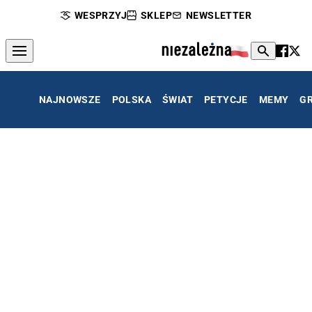
WESPRZYJ
SKLEP
NEWSLETTER
NAJNOWSZE
POLSKA
ŚWIAT
PETYCJE
MEMY
G