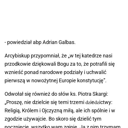
- powiedział abp Adrian Galbas.
Arcybiskup przypomniał, że „w tej katedrze nasi
przodkowie dziękowali Bogu za to, że potrafili się
wznieść ponad narodowe podziały i uchwalić
pierwszą w nowożytnej Europie konstytucję”.
Odwołał się również do słów ks. Piotra Skargi:
„Proszę, nie dzielcie się temi trzemi ǳieǳictwy:
Religią, Królem i Ojczyzną miłą, ale ich spólnie i w
zgodzie używajcie. Bo skoro się dzielić tym
poczniecie, wszytko wam zginie. Ja z nim trzymam,