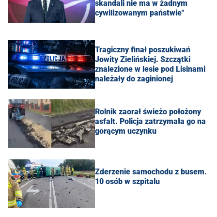
skandali nie ma w żadnym
cywilizowanym państwie"
Tragiczny finał poszukiwań
Jowity Zielińskiej. Szczątki
znalezione w lesie pod Lisinami
należały do zaginionej
Rolnik zaorał świeżo położony
asfalt. Policja zatrzymała go na
gorącym uczynku
Zderzenie samochodu z busem.
10 osób w szpitalu