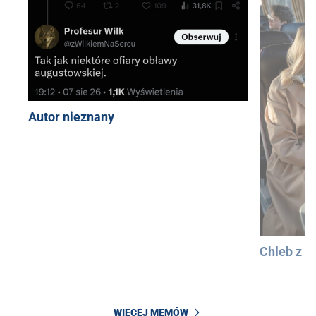
Autor nieznany
Chleb z 
WIĘCEJ MEMÓW