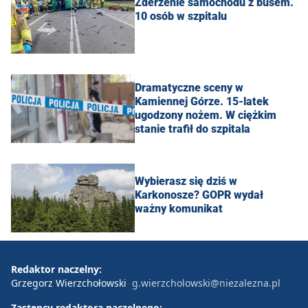
Zderzenie samochodu z busem.
10 osób w szpitalu
Dramatyczne sceny w
Kamiennej Górze. 15-latek
ugodzony nożem. W ciężkim
stanie trafił do szpitala
Wybierasz się dziś w
Karkonosze? GOPR wydał
ważny komunikat
Redaktor naczelny:
Grzegorz Wierzchołowski
g.wierzcholowski@niezalezna.pl
Zastępcy redaktora naczelnego: