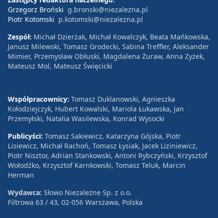
Grzegorz Broński
g.bronski@niezalezna.pl
Piotr Kotomski
p.kotomski@niezalezna.pl
Zespół:
Michał Dzierżak, Michał Kowalczyk, Beata Mańkowska,
Janusz Milewski, Tomasz Grodecki, Sabina Treffler, Aleksander
Mimier, Przemysław Obłuski, Magdalena Żuraw, Anna Zyzek,
Mateusz Mol, Mateusz Święcicki
Współpracownicy:
Tomasz Duklanowski, Agnieszka
Kołodziejczyk, Hubert Kowalski, Mariola Łukawska, Jan
Przemyłski, Natalia Wasilewska, Konrad Wysocki
Publicyści:
Tomasz Sakiewicz, Katarzyna Gójska, Piotr
Lisiewicz, Michał Rachoń, Tomasz Łysiak, Jacek Liziniewicz,
Piotr Nisztor, Adrian Stankowski, Antoni Rybczyński, Krzysztof
Wołodźko, Krzysztof Karnkowski, Tomasz Teluk, Marcin
Herman
Wydawca:
Słowo Niezależne Sp. z o.o.
Filtrowa 63 / 43, 02-056 Warszawa, Polska