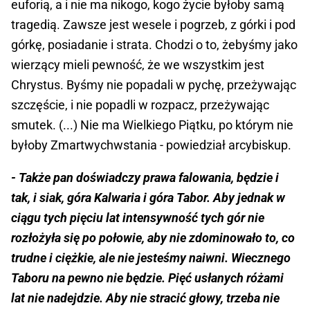
euforią, a i nie ma nikogo, kogo życie byłoby samą
tragedią. Zawsze jest wesele i pogrzeb, z górki i pod
górkę, posiadanie i strata. Chodzi o to, żebyśmy jako
wierzący mieli pewność, że we wszystkim jest
Chrystus. Byśmy nie popadali w pychę, przeżywając
szczęście, i nie popadli w rozpacz, przeżywając
smutek. (...) Nie ma Wielkiego Piątku, po którym nie
byłoby Zmartwychwstania - powiedział arcybiskup.
- Także pan doświadczy prawa falowania, będzie i
tak, i siak, góra Kalwaria i góra Tabor. Aby jednak w
ciągu tych pięciu lat intensywność tych gór nie
rozłożyła się po połowie, aby nie zdominowało to, co
trudne i ciężkie, ale nie jesteśmy naiwni. Wiecznego
Taboru na pewno nie będzie. Pięć usłanych różami
lat nie nadejdzie. Aby nie stracić głowy, trzeba nie