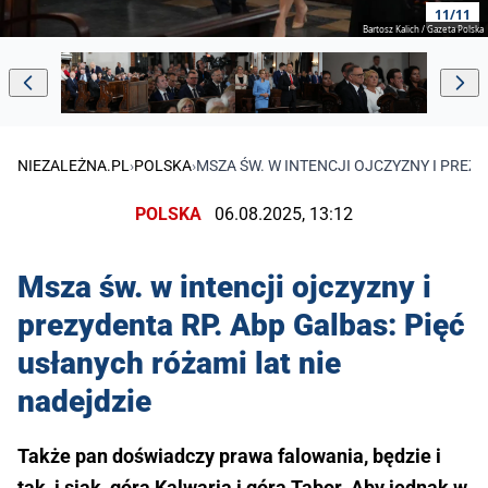
11/11
Bartosz Kalich / Gazeta Polska
NIEZALEŻNA.PL
›
POLSKA
›
MSZA ŚW. W INTENCJI OJCZYZNY I PREZY
POLSKA
06.08.2025, 13:12
Msza św. w intencji ojczyzny i
prezydenta RP. Abp Galbas: Pięć
usłanych różami lat nie
nadejdzie
Także pan doświadczy prawa falowania, będzie i
tak, i siak, góra Kalwaria i góra Tabor. Aby jednak w