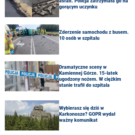
asfalt. Policja zatrzymała go na
gorącym uczynku
Zderzenie samochodu z busem.
10 osób w szpitalu
Dramatyczne sceny w
Kamiennej Górze. 15-latek
ugodzony nożem. W ciężkim
stanie trafił do szpitala
Wybierasz się dziś w
Karkonosze? GOPR wydał
ważny komunikat