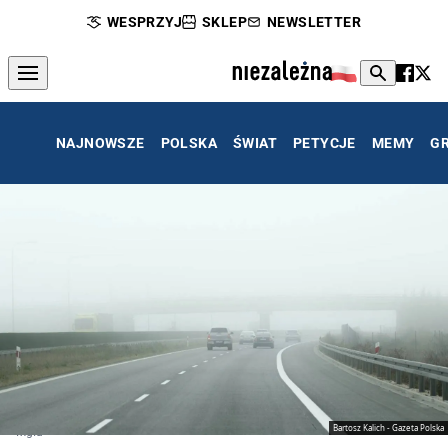
WESPRZYJ
SKLEP
NEWSLETTER
NAJNOWSZE
POLSKA
ŚWIAT
PETYCJE
MEMY
G
Bartosz Kalich - Gazeta Polska
Mgła