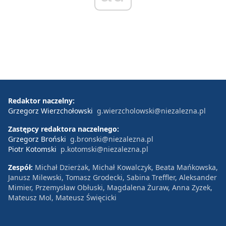
Redaktor naczelny:
Grzegorz Wierzchołowski
g.wierzcholowski@niezalezna.pl
Zastępcy redaktora naczelnego:
Grzegorz Broński
g.bronski@niezalezna.pl
Piotr Kotomski
p.kotomski@niezalezna.pl
Zespół:
Michał Dzierżak, Michał Kowalczyk, Beata Mańkowska,
Janusz Milewski, Tomasz Grodecki, Sabina Treffler, Aleksander
Mimier, Przemysław Obłuski, Magdalena Żuraw, Anna Zyzek,
Mateusz Mol, Mateusz Święcicki