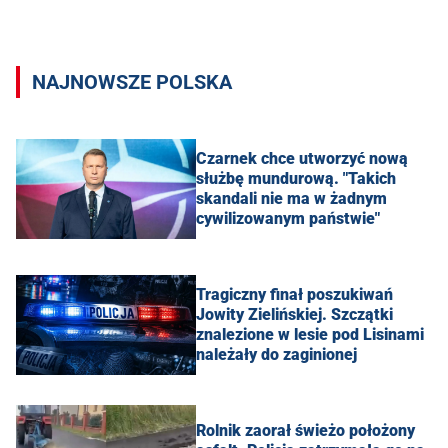
NAJNOWSZE POLSKA
Czarnek chce utworzyć nową
służbę mundurową. "Takich
skandali nie ma w żadnym
cywilizowanym państwie"
Tragiczny finał poszukiwań
Jowity Zielińskiej. Szczątki
znalezione w lesie pod Lisinami
należały do zaginionej
Rolnik zaorał świeżo położony