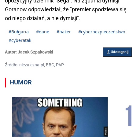
opozycyjny dziennik "Sega". Na żądania dymisji
Goranow odpowiedział, że "premier spodziewa się
od niego działań, a nie dymisji".
#Bułgaria
#dane
#haker
#cyberbezpieczeństwo
#cyberatak
Autor:
Jacek Szpakowski
Udostępnij
Źródło: niezalezna.pl, BBC, PAP
HUMOR