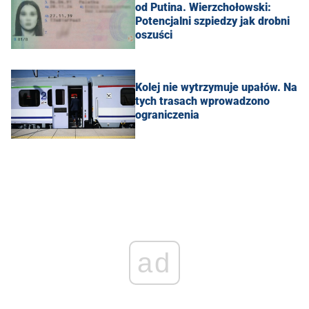
od Putina. Wierzchołowski:
Potencjalni szpiedzy jak drobni
oszuści
Kolej nie wytrzymuje upałów. Na
tych trasach wprowadzono
ograniczenia
ad