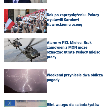
Rok po zaprzysiężeniu. Polacy
wystawili Karolowi
Nawrockiemu ocenę
Alarm w PZL Mielec. Brak
zamówień z MON może
oznaczać utratę tysięcy miejsc
pracy
Weekend przyniesie dwa oblicza
pogody
Bilet wstępu dla sabotażystów