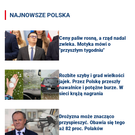
NAJNOWSZE POLSKA
Ceny paliw rosną, a rząd nadal
zwleka. Motyka mówi o
"przyszłym tygodniu"
Rozbite szyby i grad wielkości
jajek. Przez Polskę przeszły
nawałnice i potężne burze. W
sieci krążą nagrania
Drożyzna może znacząco
przyspieszyć. Obawia się tego
aż 82 proc. Polaków