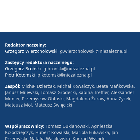
Redaktor naczelny:
Grzegorz Wierzchołowski
g.wierzcholowski@niezalezna.pl
Zastępcy redaktora naczelnego:
Grzegorz Broński
g.bronski@niezalezna.pl
Piotr Kotomski
p.kotomski@niezalezna.pl
Zespół:
Michał Dzierżak, Michał Kowalczyk, Beata Mańkowska,
Janusz Milewski, Tomasz Grodecki, Sabina Treffler, Aleksander
Mimier, Przemysław Obłuski, Magdalena Żuraw, Anna Zyzek,
Mateusz Mol, Mateusz Święcicki
Współpracownicy:
Tomasz Duklanowski, Agnieszka
Kołodziejczyk, Hubert Kowalski, Mariola Łukawska, Jan
Przemyłski, Natalia Wasilewska, Konrad Wysocki