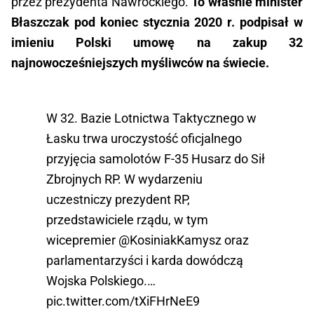
przez prezydenta Nawrockiego.
To właśnie minister
Błaszczak pod koniec stycznia 2020 r. podpisał w
imieniu Polski umowę na zakup 32
najnowocześniejszych myśliwców na świecie.
W 32. Bazie Lotnictwa Taktycznego w
Łasku trwa uroczystość oficjalnego
przyjęcia samolotów F-35 Husarz do Sił
Zbrojnych RP. W wydarzeniu
uczestniczy prezydent RP,
przedstawiciele rządu, w tym
wicepremier
@KosiniakKamysz
oraz
parlamentarzyści i karda dowódczą
Wojska Polskiego.…
pic.twitter.com/tXiFHrNeE9