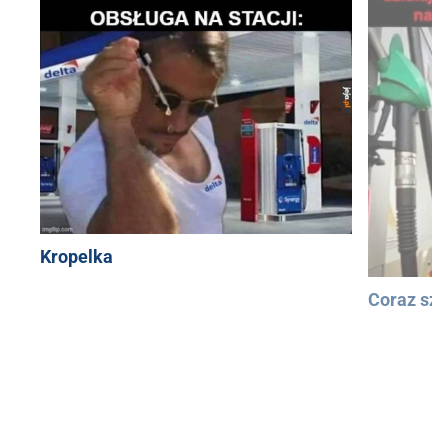
Kropelka
Coraz szy