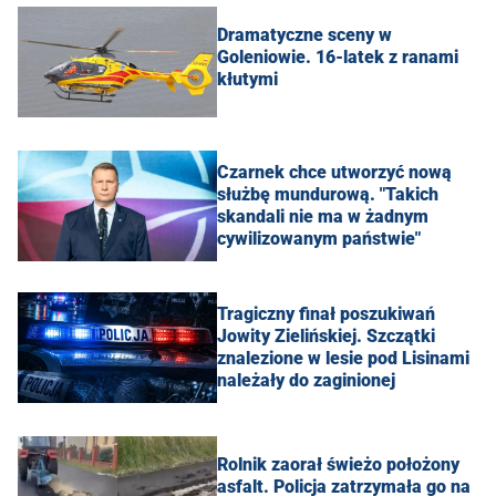
Dramatyczne sceny w
Goleniowie. 16-latek z ranami
kłutymi
Czarnek chce utworzyć nową
służbę mundurową. "Takich
skandali nie ma w żadnym
cywilizowanym państwie"
Tragiczny finał poszukiwań
Jowity Zielińskiej. Szczątki
znalezione w lesie pod Lisinami
należały do zaginionej
Rolnik zaorał świeżo położony
asfalt. Policja zatrzymała go na