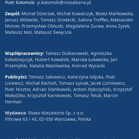
Piotr Kotomski
p.kotomski@niezalezna.pl
Zespół:
Michał Dzierżak, Michał Kowalczyk, Beata Mańkowska,
Janusz Milewski, Tomasz Grodecki, Sabina Treffler, Aleksander
Mimier, Przemysław Obłuski, Magdalena Żuraw, Anna Zyzek,
Mateusz Mol, Mateusz Święcicki
Współpracownicy:
Tomasz Duklanowski, Agnieszka
Kołodziejczyk, Hubert Kowalski, Mariola Łukawska, Jan
Przemyłski, Natalia Wasilewska, Konrad Wysocki
Publicyści:
Tomasz Sakiewicz, Katarzyna Gójska, Piotr
Lisiewicz, Michał Rachoń, Tomasz Łysiak, Jacek Liziniewicz,
Piotr Nisztor, Adrian Stankowski, Antoni Rybczyński, Krzysztof
Wołodźko, Krzysztof Karnkowski, Tomasz Teluk, Marcin
Herman
Wydawca:
Słowo Niezależne Sp. z o.o.
Filtrowa 63 / 43, 02-056 Warszawa, Polska