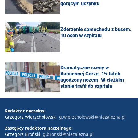
gorącym uczynku
Zderzenie samochodu z busem.
10 osób w szpitalu
Dramatyczne sceny w
Kamiennej Górze. 15-latek
ugodzony nożem. W ciężkim
stanie trafił do szpitala
Redaktor naczelny:
Grzegorz Wierzchołowski
g.wierzcholowski@niezalezna.pl
Zastępcy redaktora naczelnego:
Grzegorz Broński
g.bronski@niezalezna.pl