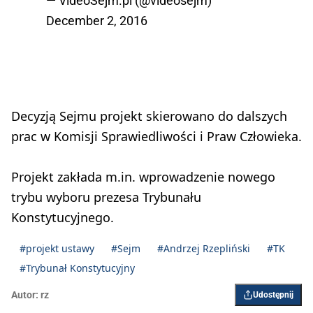
— VideoSejm.pl (@videosejm)
December 2, 2016
Decyzją Sejmu projekt skierowano do dalszych
prac w Komisji Sprawiedliwości i Praw Człowieka.
Projekt zakłada m.in. wprowadzenie nowego
trybu wyboru prezesa Trybunału
Konstytucyjnego.
#projekt ustawy
#Sejm
#Andrzej Rzepliński
#TK
#Trybunał Konstytucyjny
Autor:
rz
Udostępnij