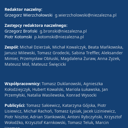
Redaktor naczelny:
Grzegorz Wierzchołowski
g.wierzcholowski@niezalezna.pl
Zastępcy redaktora naczelnego:
Grzegorz Broński
g.bronski@niezalezna.pl
Piotr Kotomski
p.kotomski@niezalezna.pl
Zespół:
Michał Dzierżak, Michał Kowalczyk, Beata Mańkowska,
Janusz Milewski, Tomasz Grodecki, Sabina Treffler, Aleksander
Mimier, Przemysław Obłuski, Magdalena Żuraw, Anna Zyzek,
Mateusz Mol, Mateusz Święcicki
Współpracownicy:
Tomasz Duklanowski, Agnieszka
Kołodziejczyk, Hubert Kowalski, Mariola Łukawska, Jan
Przemyłski, Natalia Wasilewska, Konrad Wysocki
Publicyści:
Tomasz Sakiewicz, Katarzyna Gójska, Piotr
Lisiewicz, Michał Rachoń, Tomasz Łysiak, Jacek Liziniewicz,
Piotr Nisztor, Adrian Stankowski, Antoni Rybczyński, Krzysztof
Wołodźko, Krzysztof Karnkowski, Tomasz Teluk, Marcin