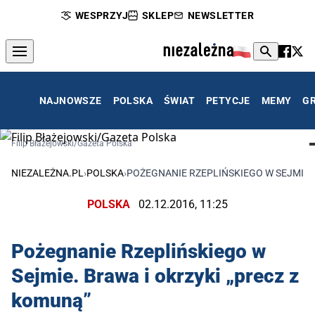
WESPRZYJ
SKLEP
NEWSLETTER
NAJNOWSZE
POLSKA
ŚWIAT
PETYCJE
MEMY
G
Filip Błażejowski/Gazeta Polska
NIEZALEŻNA.PL
›
POLSKA
›
POŻEGNANIE RZEPLIŃSKIEGO W SEJMIE. 
POLSKA
02.12.2016, 11:25
Pożegnanie Rzeplińskiego w
Sejmie. Brawa i okrzyki „precz z
komuną”