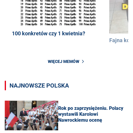
100 konkretów czy 1 kwietnia?
Fajna kos
WIĘCEJ MEMÓW
NAJNOWSZE POLSKA
Rok po zaprzysiężeniu. Polacy
wystawili Karolowi
Nawrockiemu ocenę