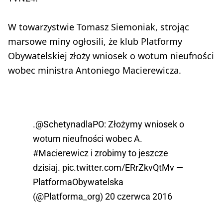
W towarzystwie Tomasz Siemoniak, strojąc
marsowe miny ogłosili, że klub Platformy
Obywatelskiej złoży wniosek o wotum nieufności
wobec ministra Antoniego Macierewicza.
.
@SchetynadlaPO
: Złożymy wniosek o
wotum nieufności wobec A.
#Macierewicz
i zrobimy to jeszcze
dzisiaj.
pic.twitter.com/ERrZkvQtMv
—
PlatformaObywatelska
(@Platforma_org)
20 czerwca 2016