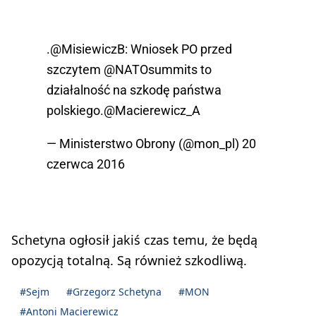
.
@MisiewiczB
: Wniosek PO przed
szczytem
@NATOsummits
to
działalność na szkodę państwa
polskiego.
@Macierewicz_A
— Ministerstwo Obrony (@mon_pl)
20
czerwca 2016
Schetyna ogłosił jakiś czas temu, że będą
opozycją totalną. Są również szkodliwą.
#Sejm
#Grzegorz Schetyna
#MON
#Antoni Macierewicz