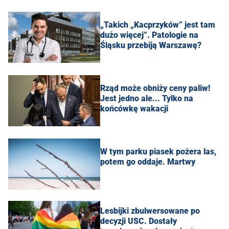
„Takich „Kacprzyków” jest tam
dużo więcej”. Patologie na
Śląsku przebiją Warszawę?
Rząd może obniży ceny paliw!
Jest jedno ale... Tylko na
końcówkę wakacji
W tym parku piasek pożera las,
potem go oddaje. Martwy
Lesbijki zbulwersowane po
decyzji USC. Dostały