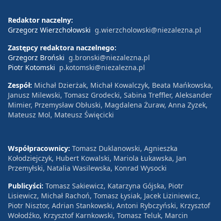
Redaktor naczelny:
Grzegorz Wierzchołowski
g.wierzcholowski@niezalezna.pl
Zastępcy redaktora naczelnego:
Grzegorz Broński
g.bronski@niezalezna.pl
Piotr Kotomski
p.kotomski@niezalezna.pl
Zespół:
Michał Dzierżak, Michał Kowalczyk, Beata Mańkowska,
Janusz Milewski, Tomasz Grodecki, Sabina Treffler, Aleksander
Mimier, Przemysław Obłuski, Magdalena Żuraw, Anna Zyzek,
Mateusz Mol, Mateusz Święcicki
Współpracownicy:
Tomasz Duklanowski, Agnieszka
Kołodziejczyk, Hubert Kowalski, Mariola Łukawska, Jan
Przemyłski, Natalia Wasilewska, Konrad Wysocki
Publicyści:
Tomasz Sakiewicz, Katarzyna Gójska, Piotr
Lisiewicz, Michał Rachoń, Tomasz Łysiak, Jacek Liziniewicz,
Piotr Nisztor, Adrian Stankowski, Antoni Rybczyński, Krzysztof
Wołodźko, Krzysztof Karnkowski, Tomasz Teluk, Marcin