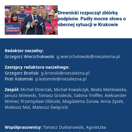
Drewnicki rozpoczął zbiórkę
podpisów. Padły mocne słowa o
obecnej sytuacji w Krakowie
Redaktor naczelny:
Grzegorz Wierzchołowski
g.wierzcholowski@niezalezna.pl
Zastępcy redaktora naczelnego:
Grzegorz Broński
g.bronski@niezalezna.pl
Piotr Kotomski
p.kotomski@niezalezna.pl
Zespół:
Michał Dzierżak, Michał Kowalczyk, Beata Mańkowska,
Janusz Milewski, Tomasz Grodecki, Sabina Treffler, Aleksander
Mimier, Przemysław Obłuski, Magdalena Żuraw, Anna Zyzek,
Mateusz Mol, Mateusz Święcicki
Współpracownicy:
Tomasz Duklanowski, Agnieszka