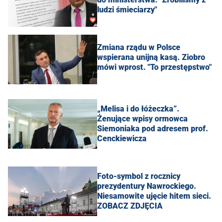
ludzi śmieciarzy"
Zmiana rządu w Polsce
wspierana unijną kasą. Ziobro
mówi wprost. "To przestępstwo"
„Melisa i do łóżeczka”.
Żenujące wpisy ormowca
Siemoniaka pod adresem prof.
Cenckiewicza
Foto-symbol z rocznicy
prezydentury Nawrockiego.
Niesamowite ujęcie hitem sieci.
ZOBACZ ZDJĘCIA