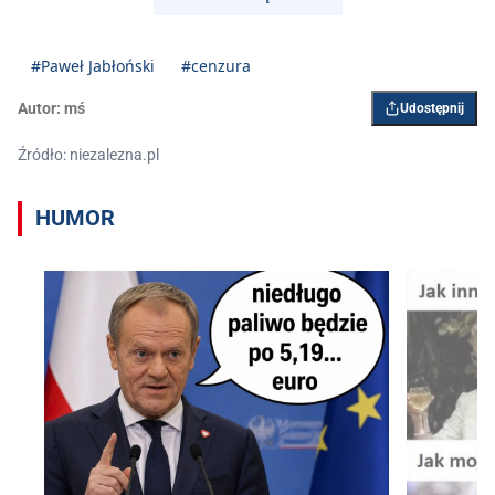
January 11, 2025
#Paweł Jabłoński
#cenzura
Autor:
mś
Udostępnij
Źródło: niezalezna.pl
HUMOR