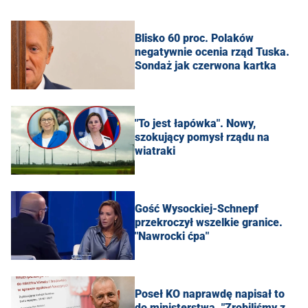
Blisko 60 proc. Polaków
negatywnie ocenia rząd Tuska.
Sondaż jak czerwona kartka
"To jest łapówka". Nowy,
szokujący pomysł rządu na
wiatraki
Gość Wysockiej-Schnepf
przekroczył wszelkie granice.
"Nawrocki ćpa"
Poseł KO naprawdę napisał to
do ministerstwa. "Zrobiliśmy z