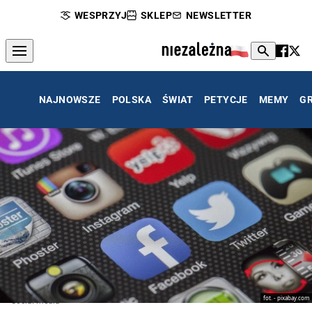
WESPRZYJ
SKLEP
NEWSLETTER
NAJNOWSZE
POLSKA
ŚWIAT
PETYCJE
MEMY
G
fot. - pixabay.com
Social media