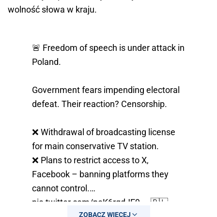
wolność słowa w kraju.
🚨 Freedom of speech is under attack in
Poland.
Government fears impending electoral
defeat. Their reaction? Censorship.
❌ Withdrawal of broadcasting license
for main conservative TV station.
❌ Plans to restrict access to X,
Facebook – banning platforms they
cannot control.…
pic.twitter.com/poK6rqdJE9
— 🇵🇱
ZOBACZ WIĘCEJ
Paweł Jabłoński (@paweljablonski_)